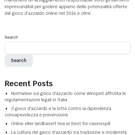
mantenere un atteggiamento responsabile sono gli elementi
imprescindibili per godere appieno delle potenzialità offerte
dal gioco d’azzardo online nel 2024 e oltre.
Search
Search
Recent Posts
Normative sul gioco d'azzardo come Winspirit affronta le
regolamentazioni legali in Italia
Il gioco d'azzardo e la lotta contro la dipendenza
consapevolezza e prevenzione
Online eller landbasert Hva er best for casinospill
La cultura del gioco d'azzardo tra tradizione e modernità