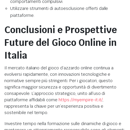
comportamenti compulsivi.
Utilizzare strumenti di autoesclusione offerti dalle
piattaforme.
Conclusioni e Prospettive
Future del Gioco Online in
Italia
Il mercato italiano del gioco d’azzardo online continua a
evolversi rapidamente, con innovazioni tecnologiche e
normative sempre più stringenti. Per i giocatori, questo
significa maggior sicurezza e opportunità di divertimento
consapevole. L’approccio strategico, unito all’uso di
piattaforme affidabili come
https://myempire-it.it/
,
rappresenta la chiave per un’esperienza positiva e
sostenibile nel tempo.
Investire tempo nella formazione sulle dinamiche di gioco e