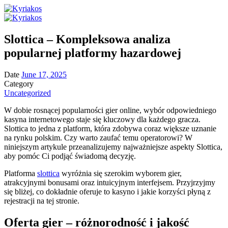
Slottica – Kompleksowa analiza
popularnej platformy hazardowej
Date
June 17, 2025
Category
Uncategorized
W dobie rosnącej popularności gier online, wybór odpowiedniego
kasyna internetowego staje się kluczowy dla każdego gracza.
Slottica to jedna z platform, która zdobywa coraz większe uznanie
na rynku polskim. Czy warto zaufać temu operatorowi? W
niniejszym artykule przeanalizujemy najważniejsze aspekty Slottica,
aby pomóc Ci podjąć świadomą decyzję.
Platforma
slottica
wyróżnia się szerokim wyborem gier,
atrakcyjnymi bonusami oraz intuicyjnym interfejsem. Przyjrzyjmy
się bliżej, co dokładnie oferuje to kasyno i jakie korzyści płyną z
rejestracji na tej stronie.
Oferta gier – różnorodność i jakość