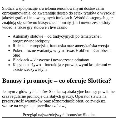
Slottica współpracuje z wieloma renomowanymi dostawcami
oprogramowania, co gwarantuje dostęp do setek tytułów o wysokiej
jakości grafice i innowacyjnych funkcjach. Wśród dostępnych gier
znajdują się zarówno klasyczne automaty, jak i nowoczesne sloty
wideo, a także gry stołowe i live casino.
Automaty slotowe – od tradycyjnych po tematyczne i
progresywne jackpoty
Ruletka – europejska, francuska oraz amerykańska wersja
Poker – różne warianty, w tym Texas Hold’em i Caribbean
Stud
Blackjack – klasyczne i nowoczesne odmiany
Kasyno na żywo – interakcja z prawdziwymi krupierami w
czasie rzeczywistym
Bonusy i promocje – co oferuje Slottica?
Jednym z głównych atutów Slottica są atrakcyjne bonusy powitalne
oraz regularne promocje dla stałych graczy. Operator stawia na
przejrzystość warunków oraz różnorodność ofert, co zwiększa
szanse na wygraną i przedłuża zabawę.
Przegląd najważniejszych bonusów Slottica