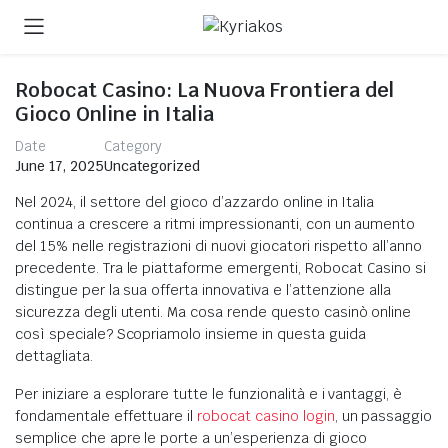
Robocat Casino: La Nuova Frontiera del
Gioco Online in Italia
Date
Category
June 17, 2025
Uncategorized
Nel 2024, il settore del gioco d’azzardo online in Italia
continua a crescere a ritmi impressionanti, con un aumento
del 15% nelle registrazioni di nuovi giocatori rispetto all’anno
precedente. Tra le piattaforme emergenti, Robocat Casino si
distingue per la sua offerta innovativa e l’attenzione alla
sicurezza degli utenti. Ma cosa rende questo casinò online
così speciale? Scopriamolo insieme in questa guida
dettagliata.
Per iniziare a esplorare tutte le funzionalità e i vantaggi, è
fondamentale effettuare il
robocat casino login
, un passaggio
semplice che apre le porte a un’esperienza di gioco