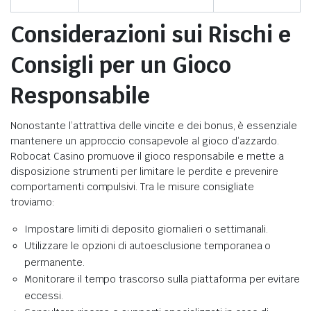
Considerazioni sui Rischi e
Consigli per un Gioco
Responsabile
Nonostante l’attrattiva delle vincite e dei bonus, è essenziale
mantenere un approccio consapevole al gioco d’azzardo.
Robocat Casino promuove il gioco responsabile e mette a
disposizione strumenti per limitare le perdite e prevenire
comportamenti compulsivi. Tra le misure consigliate
troviamo:
Impostare limiti di deposito giornalieri o settimanali.
Utilizzare le opzioni di autoesclusione temporanea o
permanente.
Monitorare il tempo trascorso sulla piattaforma per evitare
eccessi.