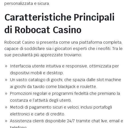
personalizzata e sicura.
Caratteristiche Principali
di Robocat Casino
Robocat Casino si presenta come una piattaforma completa,
capace di soddisfare sia i giocatori esperti che i neofiti. Tra le
sue peculiarità più apprezzate troviamo:
Interfaccia utente intuitiva e responsive, ottimizzata per
dispositivi mobili e desktop.
Un vasto catalogo di giochi, che spazia dalle slot machine
ai giochi da tavolo come blackjack e roulette.
Promozioni regolari e programmi fedeltà che premiano la
costanza e l’attività degli utenti.
Metodi di pagamento sicuri e veloci, inclusi portafogli
elettronici e carte di credito.
Assistenza clienti disponibile 24/7 tramite chat live, email e
telefono.