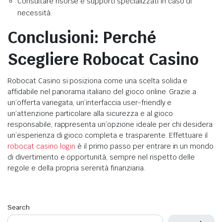
Consultare risorse e supporti specializzati in caso di
necessità.
Conclusioni: Perché
Scegliere Robocat Casino
Robocat Casino si posiziona come una scelta solida e
affidabile nel panorama italiano del gioco online. Grazie a
un’offerta variegata, un’interfaccia user-friendly e
un’attenzione particolare alla sicurezza e al gioco
responsabile, rappresenta un’opzione ideale per chi desidera
un’esperienza di gioco completa e trasparente. Effettuare il
robocat casino login
è il primo passo per entrare in un mondo
di divertimento e opportunità, sempre nel rispetto delle
regole e della propria serenità finanziaria.
Search