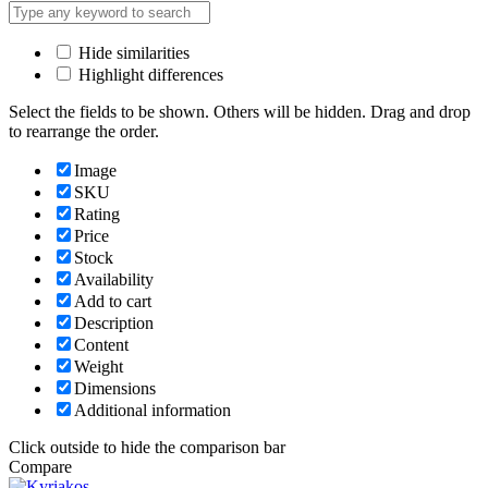
Hide similarities
Highlight differences
Select the fields to be shown. Others will be hidden. Drag and drop
to rearrange the order.
Image
SKU
Rating
Price
Stock
Availability
Add to cart
Description
Content
Weight
Dimensions
Additional information
Click outside to hide the comparison bar
Compare