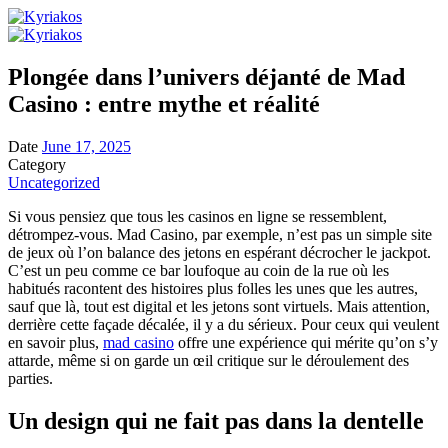
Plongée dans l’univers déjanté de Mad
Casino : entre mythe et réalité
Date
June 17, 2025
Category
Uncategorized
Si vous pensiez que tous les casinos en ligne se ressemblent,
détrompez-vous. Mad Casino, par exemple, n’est pas un simple site
de jeux où l’on balance des jetons en espérant décrocher le jackpot.
C’est un peu comme ce bar loufoque au coin de la rue où les
habitués racontent des histoires plus folles les unes que les autres,
sauf que là, tout est digital et les jetons sont virtuels. Mais attention,
derrière cette façade décalée, il y a du sérieux. Pour ceux qui veulent
en savoir plus,
mad casino
offre une expérience qui mérite qu’on s’y
attarde, même si on garde un œil critique sur le déroulement des
parties.
Un design qui ne fait pas dans la dentelle