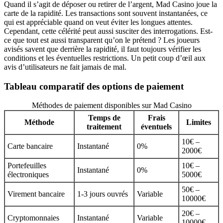
Quand il s’agit de déposer ou retirer de l’argent, Mad Casino joue la
carte de la rapidité. Les transactions sont souvent instantanées, ce
qui est appréciable quand on veut éviter les longues attentes.
Cependant, cette célérité peut aussi susciter des interrogations. Est-
ce que tout est aussi transparent qu’on le prétend ? Les joueurs
avisés savent que derrière la rapidité, il faut toujours vérifier les
conditions et les éventuelles restrictions. Un petit coup d’œil aux
avis d’utilisateurs ne fait jamais de mal.
Tableau comparatif des options de paiement
Méthodes de paiement disponibles sur Mad Casino
Temps de
Frais
Méthode
Limites
traitement
éventuels
10€ –
Carte bancaire
Instantané
0%
2000€
Portefeuilles
10€ –
Instantané
0%
électroniques
5000€
50€ –
Virement bancaire
1-3 jours ouvrés
Variable
10000€
20€ –
Cryptomonnaies
Instantané
Variable
10000€