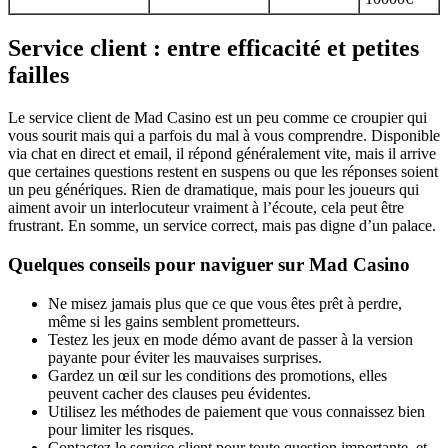
Service client : entre efficacité et petites
failles
Le service client de Mad Casino est un peu comme ce croupier qui
vous sourit mais qui a parfois du mal à vous comprendre. Disponible
via chat en direct et email, il répond généralement vite, mais il arrive
que certaines questions restent en suspens ou que les réponses soient
un peu génériques. Rien de dramatique, mais pour les joueurs qui
aiment avoir un interlocuteur vraiment à l’écoute, cela peut être
frustrant. En somme, un service correct, mais pas digne d’un palace.
Quelques conseils pour naviguer sur Mad Casino
Ne misez jamais plus que ce que vous êtes prêt à perdre,
même si les gains semblent prometteurs.
Testez les jeux en mode démo avant de passer à la version
payante pour éviter les mauvaises surprises.
Gardez un œil sur les conditions des promotions, elles
peuvent cacher des clauses peu évidentes.
Utilisez les méthodes de paiement que vous connaissez bien
pour limiter les risques.
Contactez le service client pour toute question importante, et