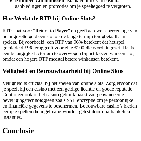
Profiteer van bonussen:
Maak gebruik van casino-
aanbiedingen en promoties om je speeltegoed te vergroten.
Hoe Werkt de RTP bij Online Slots?
RTP staat voor “Return to Player” en geeft aan welk percentage van
het ingezette geld een slot op de lange termijn terugbetaalt aan
spelers. Bijvoorbeeld, een RTP van 96% betekent dat het spel
gemiddeld €96 teruggeeft voor elke €100 die wordt ingezet. Het is
een belangrijke factor om te overwegen bij het kiezen van een slot,
omdat een hogere RTP meestal betere winkansen betekent.
Veiligheid en Betrouwbaarheid bij Online Slots
Veiligheid is cruciaal bij het spelen van online slots. Zorg ervoor dat
je speelt bij een casino met een geldige licentie en goede reputatie.
Controleer ook of het casino gebruikmaakt van geavanceerde
beveiligingstechnologieën zoals SSL-encryptie om je persoonlijke
en financiële gegevens te beschermen. Betrouwbare casino’s bieden
eerlijke spellen die regelmatig worden getest door onafhankelijke
instanties.
Conclusie