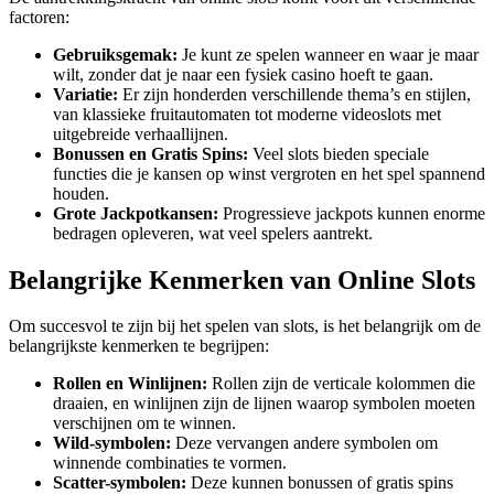
factoren:
Gebruiksgemak:
Je kunt ze spelen wanneer en waar je maar
wilt, zonder dat je naar een fysiek casino hoeft te gaan.
Variatie:
Er zijn honderden verschillende thema’s en stijlen,
van klassieke fruitautomaten tot moderne videoslots met
uitgebreide verhaallijnen.
Bonussen en Gratis Spins:
Veel slots bieden speciale
functies die je kansen op winst vergroten en het spel spannend
houden.
Grote Jackpotkansen:
Progressieve jackpots kunnen enorme
bedragen opleveren, wat veel spelers aantrekt.
Belangrijke Kenmerken van Online Slots
Om succesvol te zijn bij het spelen van slots, is het belangrijk om de
belangrijkste kenmerken te begrijpen:
Rollen en Winlijnen:
Rollen zijn de verticale kolommen die
draaien, en winlijnen zijn de lijnen waarop symbolen moeten
verschijnen om te winnen.
Wild-symbolen:
Deze vervangen andere symbolen om
winnende combinaties te vormen.
Scatter-symbolen:
Deze kunnen bonussen of gratis spins