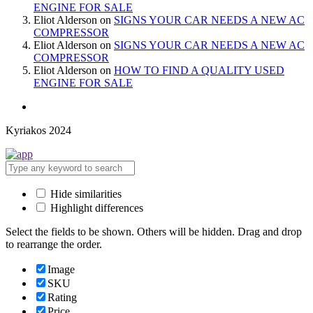
ENGINE FOR SALE
Eliot Alderson
on
SIGNS YOUR CAR NEEDS A NEW AC
COMPRESSOR
Eliot Alderson
on
SIGNS YOUR CAR NEEDS A NEW AC
COMPRESSOR
Eliot Alderson
on
HOW TO FIND A QUALITY USED
ENGINE FOR SALE
Kyriakos 2024
Hide similarities
Highlight differences
Select the fields to be shown. Others will be hidden. Drag and drop
to rearrange the order.
Image
SKU
Rating
Price