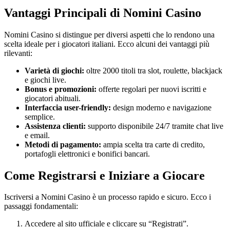
Vantaggi Principali di Nomini Casino
Nomini Casino si distingue per diversi aspetti che lo rendono una
scelta ideale per i giocatori italiani. Ecco alcuni dei vantaggi più
rilevanti:
Varietà di giochi:
oltre 2000 titoli tra slot, roulette, blackjack
e giochi live.
Bonus e promozioni:
offerte regolari per nuovi iscritti e
giocatori abituali.
Interfaccia user-friendly:
design moderno e navigazione
semplice.
Assistenza clienti:
supporto disponibile 24/7 tramite chat live
e email.
Metodi di pagamento:
ampia scelta tra carte di credito,
portafogli elettronici e bonifici bancari.
Come Registrarsi e Iniziare a Giocare
Iscriversi a Nomini Casino è un processo rapido e sicuro. Ecco i
passaggi fondamentali:
Accedere al sito ufficiale e cliccare su “Registrati”.