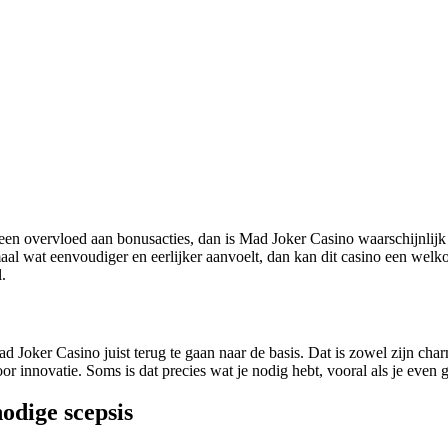
een overvloed aan bonusacties, dan is Mad Joker Casino waarschijnlijk n
aal wat eenvoudiger en eerlijker aanvoelt, dan kan dit casino een welko
.
Mad Joker Casino juist terug te gaan naar de basis. Dat is zowel zijn cha
 innovatie. Soms is dat precies wat je nodig hebt, vooral als je even g
odige scepsis