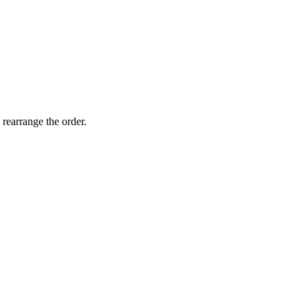
 rearrange the order.