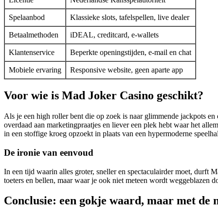
Spelaanbod
Klassieke slots, tafelspellen, live dealer
Betaalmethoden
iDEAL, creditcard, e-wallets
Klantenservice
Beperkte openingstijden, e-mail en chat
Mobiele ervaring
Responsive website, geen aparte app
Voor wie is Mad Joker Casino geschikt?
Als je een high roller bent die op zoek is naar glimmende jackpots en 
overdaad aan marketingpraatjes en liever een plek hebt waar het allem
in een stoffige kroeg opzoekt in plaats van een hypermoderne speelhal
De ironie van eenvoud
In een tijd waarin alles groter, sneller en spectaculairder moet, durft 
toeters en bellen, maar waar je ook niet meteen wordt weggeblazen door
Conclusie: een gokje waard, maar met de n