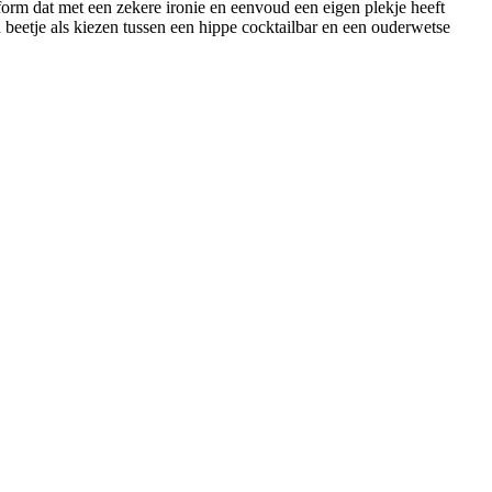
form dat met een zekere ironie en eenvoud een eigen plekje heeft
 beetje als kiezen tussen een hippe cocktailbar en een ouderwetse