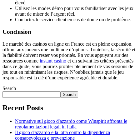
élevé.
Utilisez les modes démo pour vous familiariser avec les jeux
avant de miser de l’argent réel.
Contactez le service client en cas de doute ou de problème.
Conclusion
Le marché des casinos en ligne en France est en pleine expansion,
offrant aux joueurs une multitude d’options. Toutefois, la sécurité et
la fiabilité doivent rester vos priorités. En vous appuyant sur des
ressources comme
instant casino
et en suivant les critères présentés
dans ce guide, vous pourrez profiter pleinement de vos sessions de
jeu tout en minimisant les risques. N’oubliez jamais que le jeu
responsable est la clé d’une expérience agréable et durable.
Search
Search
Recent Posts
Normative sul gioco d'azzardo come Winspirit affronta le
regolamentazioni legali in Italia
Il gioco d'azzardo e la lotta contro la dipendenza
consapevolezza e prevenzione