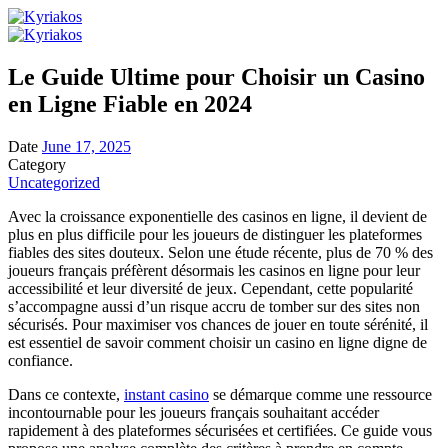
Le Guide Ultime pour Choisir un Casino
en Ligne Fiable en 2024
Date
June 17, 2025
Category
Uncategorized
Avec la croissance exponentielle des casinos en ligne, il devient de
plus en plus difficile pour les joueurs de distinguer les plateformes
fiables des sites douteux. Selon une étude récente, plus de 70 % des
joueurs français préfèrent désormais les casinos en ligne pour leur
accessibilité et leur diversité de jeux. Cependant, cette popularité
s’accompagne aussi d’un risque accru de tomber sur des sites non
sécurisés. Pour maximiser vos chances de jouer en toute sérénité, il
est essentiel de savoir comment choisir un casino en ligne digne de
confiance.
Dans ce contexte,
instant casino
se démarque comme une ressource
incontournable pour les joueurs français souhaitant accéder
rapidement à des plateformes sécurisées et certifiées. Ce guide vous