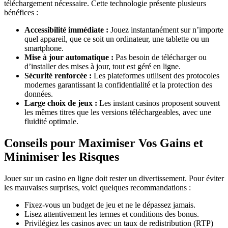
téléchargement nécessaire. Cette technologie présente plusieurs
bénéfices :
Accessibilité immédiate :
Jouez instantanément sur n’importe
quel appareil, que ce soit un ordinateur, une tablette ou un
smartphone.
Mise à jour automatique :
Pas besoin de télécharger ou
d’installer des mises à jour, tout est géré en ligne.
Sécurité renforcée :
Les plateformes utilisent des protocoles
modernes garantissant la confidentialité et la protection des
données.
Large choix de jeux :
Les instant casinos proposent souvent
les mêmes titres que les versions téléchargeables, avec une
fluidité optimale.
Conseils pour Maximiser Vos Gains et
Minimiser les Risques
Jouer sur un casino en ligne doit rester un divertissement. Pour éviter
les mauvaises surprises, voici quelques recommandations :
Fixez-vous un budget de jeu et ne le dépassez jamais.
Lisez attentivement les termes et conditions des bonus.
Privilégiez les casinos avec un taux de redistribution (RTP)