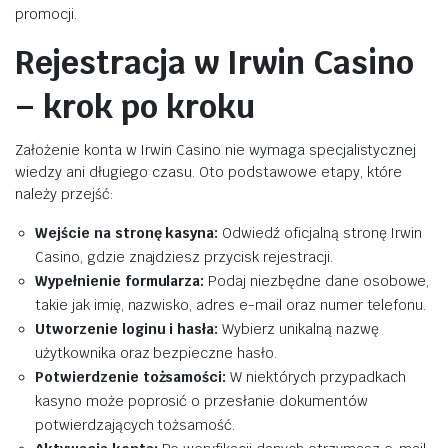
promocji.
Rejestracja w Irwin Casino
– krok po kroku
Założenie konta w Irwin Casino nie wymaga specjalistycznej
wiedzy ani długiego czasu. Oto podstawowe etapy, które
należy przejść:
Wejście na stronę kasyna:
Odwiedź oficjalną stronę Irwin
Casino, gdzie znajdziesz przycisk rejestracji.
Wypełnienie formularza:
Podaj niezbędne dane osobowe,
takie jak imię, nazwisko, adres e-mail oraz numer telefonu.
Utworzenie loginu i hasła:
Wybierz unikalną nazwę
użytkownika oraz bezpieczne hasło.
Potwierdzenie tożsamości:
W niektórych przypadkach
kasyno może poprosić o przesłanie dokumentów
potwierdzających tożsamość.