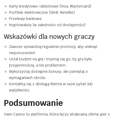
Karty kredytowe i debetowe (Visa, Mastercard)
Portfele elektroniczne (Skrill, Neteller)
Przelewy bankowe
Kryptowaluty (w zależności od dostępności)
Wskazówki dla nowych graczy
Zawsze sprawdzaj regulamin promocji, aby uniknąć
nieporozumień.
Ustal budżet na grę i trzymaj się go, by gra była
przyjemnością, a nie problemem.
Wykorzystaj dostępne bonusy, ale pamiętaj o
wymaganiach obrotu.
Kontaktuj się z obsługą klienta w razie pytań lub
wątpliwości.
Podsumowanie
Irwin Casino to platforma, która łączy atrakcyjną ofertę gier z