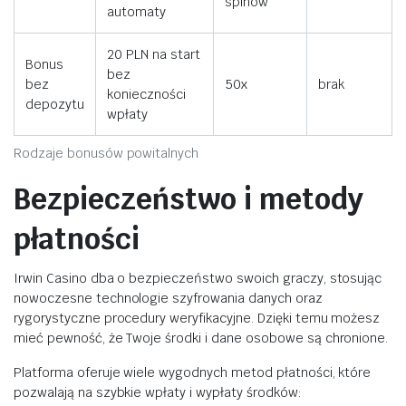
spinów
automaty
20 PLN na start
Bonus
bez
bez
50x
brak
konieczności
depozytu
wpłaty
Rodzaje bonusów powitalnych
Bezpieczeństwo i metody
płatności
Irwin Casino dba o bezpieczeństwo swoich graczy, stosując
nowoczesne technologie szyfrowania danych oraz
rygorystyczne procedury weryfikacyjne. Dzięki temu możesz
mieć pewność, że Twoje środki i dane osobowe są chronione.
Platforma oferuje wiele wygodnych metod płatności, które
pozwalają na szybkie wpłaty i wypłaty środków: