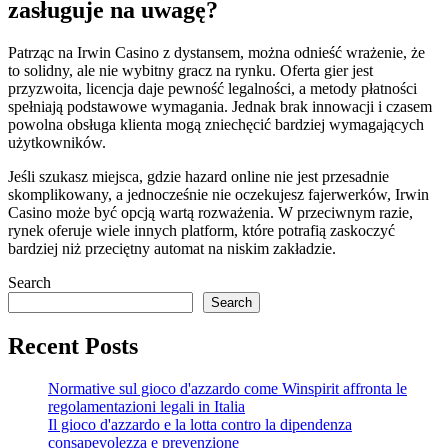
zasługuje na uwagę?
Patrząc na Irwin Casino z dystansem, można odnieść wrażenie, że
to solidny, ale nie wybitny gracz na rynku. Oferta gier jest
przyzwoita, licencja daje pewność legalności, a metody płatności
spełniają podstawowe wymagania. Jednak brak innowacji i czasem
powolna obsługa klienta mogą zniechęcić bardziej wymagających
użytkowników.
Jeśli szukasz miejsca, gdzie hazard online nie jest przesadnie
skomplikowany, a jednocześnie nie oczekujesz fajerwerków, Irwin
Casino może być opcją wartą rozważenia. W przeciwnym razie,
rynek oferuje wiele innych platform, które potrafią zaskoczyć
bardziej niż przeciętny automat na niskim zakładzie.
Search
Search
Recent Posts
Normative sul gioco d'azzardo come Winspirit affronta le
regolamentazioni legali in Italia
Il gioco d'azzardo e la lotta contro la dipendenza
consapevolezza e prevenzione