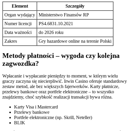
Element
Szczegóły
Organ wydający
Ministerstwo Finansów RP
Numer licencji
PS4.6831.10.2021
Data ważności
do 2026 roku
Zakres
Gry hazardowe online na terenie Polski
Metody płatności – wygoda czy kolejna
zagwozdka?
Wpłacanie i wypłacanie pieniędzy to moment, w którym wielu
graczy zaczyna się niecierpliwić. Irwin Casino oferuje standardowy
zestaw metod, ale bez większych fajerwerków. Karty płatnicze,
przelewy bankowe oraz portfele elektroniczne – to wszystko
znajdziemy, choć szybkość realizacji transakcji bywa różna.
Karty Visa i Mastercard
Przelewy bankowe
Portfele elektroniczne (np. Skrill, Neteller)
BLIK