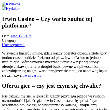
Irwin Casino – Czy warto zaufać tej
platformie?
Date
June 17, 2025
Category
Uncategorized
W świecie hazardu online, gdzie każdy operator obiecuje złote góry,
trudno czasem oddzielić ziarno od plew. Irwin Casino to jedno z
tych miejsc, które wzbudza mieszane uczucia – z jednej strony
oferuje ciekawą ofertę, z drugiej budzi pewne wątpliwości. Zanim
zdecydujesz się na grę, warto przyjrzeć się temu, co naprawdę kryje
się za nazwą
irwin casino
.
Oferta gier – czy jest czym się chwalić?
Nie oszukujmy się, większość graczy przyciąga przede wszystkim
różnorodność i jakość gier. Irwin Casino stara się sprostać tym
oczekiwaniom, ale czy to wystarczy? W katalogu znajdziemy
zarówno klasyczne sloty, jak i nowoczesne automaty wideo, a także