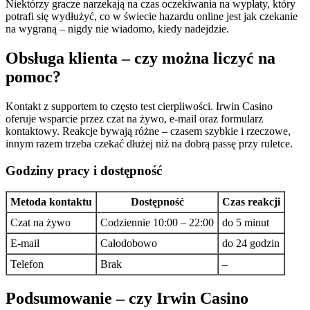
Niektórzy gracze narzekają na czas oczekiwania na wypłaty, który
potrafi się wydłużyć, co w świecie hazardu online jest jak czekanie
na wygraną – nigdy nie wiadomo, kiedy nadejdzie.
Obsługa klienta – czy można liczyć na
pomoc?
Kontakt z supportem to często test cierpliwości. Irwin Casino
oferuje wsparcie przez czat na żywo, e-mail oraz formularz
kontaktowy. Reakcje bywają różne – czasem szybkie i rzeczowe,
innym razem trzeba czekać dłużej niż na dobrą passę przy ruletce.
Godziny pracy i dostępność
Metoda kontaktu
Dostępność
Czas reakcji
Czat na żywo
Codziennie 10:00 – 22:00
do 5 minut
E-mail
Całodobowo
do 24 godzin
Telefon
Brak
–
Podsumowanie – czy Irwin Casino