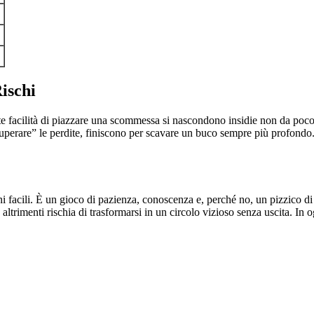
ischi
nte facilità di piazzare una scommessa si nascondono insidie non da poco
erare” le perdite, finiscono per scavare un buco sempre più profondo. Se 
 facili. È un gioco di pazienza, conoscenza e, perché no, un pizzico di i
ltrimenti rischia di trasformarsi in un circolo vizioso senza uscita. In 