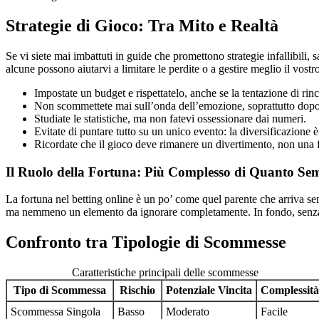
Strategie di Gioco: Tra Mito e Realtà
Se vi siete mai imbattuti in guide che promettono strategie infallibili, 
alcune possono aiutarvi a limitare le perdite o a gestire meglio il vost
Impostate un budget e rispettatelo, anche se la tentazione di rinco
Non scommettete mai sull’onda dell’emozione, soprattutto dopo un
Studiate le statistiche, ma non fatevi ossessionare dai numeri.
Evitate di puntare tutto su un unico evento: la diversificazione
Ricordate che il gioco deve rimanere un divertimento, non una f
Il Ruolo della Fortuna: Più Complesso di Quanto Se
La fortuna nel betting online è un po’ come quel parente che arriva se
ma nemmeno un elemento da ignorare completamente. In fondo, senza un
Confronto tra Tipologie di Scommesse
Caratteristiche principali delle scommesse
Tipo di Scommessa
Rischio
Potenziale Vincita
Complessità
Scommessa Singola
Basso
Moderato
Facile