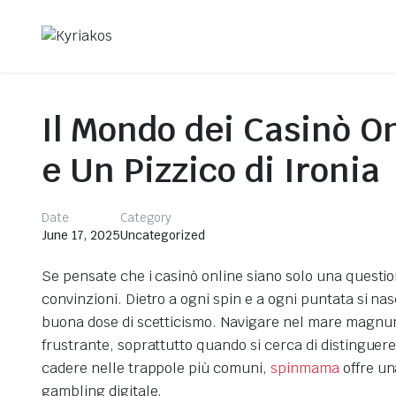
Il Mondo dei Casinò On
e Un Pizzico di Ironia
Date
Category
June 17, 2025
Uncategorized
Se pensate che i casinò online siano solo una question
convinzioni. Dietro a ogni spin e a ogni puntata si na
buona dose di scetticismo. Navigare nel mare magnum
frustrante, soprattutto quando si cerca di distinguer
cadere nelle trappole più comuni,
spinmama
offre un
gambling digitale.