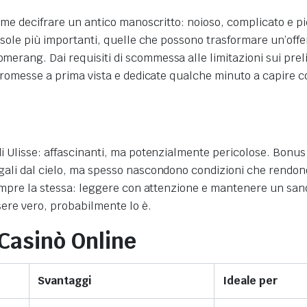
come decifrare un antico manoscritto: noioso, complicato e pi
usole più importanti, quelle che possono trasformare un’offe
rang. Dai requisiti di scommessa alle limitazioni sui preli
 promesse a prima vista e dedicate qualche minuto a capire c
di Ulisse: affascinanti, ma potenzialmente pericolose. Bonu
ali dal cielo, ma spesso nascondono condizioni che rendono 
sempre la stessa: leggere con attenzione e mantenere un san
ere vero, probabilmente lo è.
 Casinò Online
Svantaggi
Ideale per