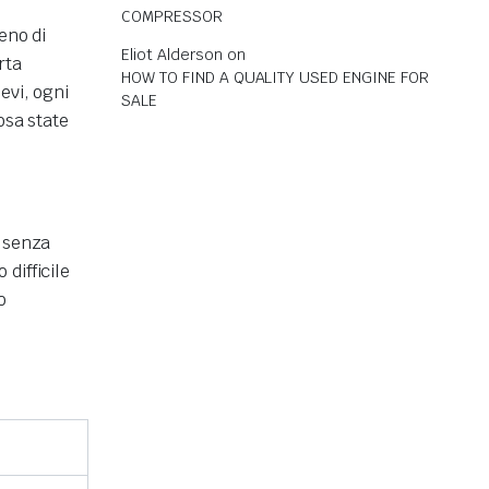
COMPRESSOR
eno di
Eliot Alderson
on
rta
HOW TO FIND A QUALITY USED ENGINE FOR
evi, ogni
SALE
osa state
s senza
difficile
o