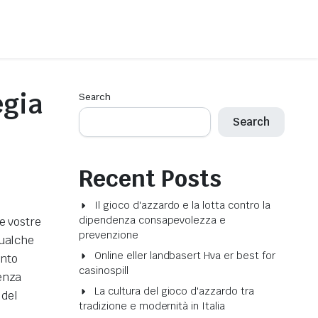
egia
Search
Search
Recent Posts
Il gioco d'azzardo e la lotta contro la
dipendenza consapevolezza e
e vostre
prevenzione
qualche
Online eller landbasert Hva er best for
anto
casinospill
senza
La cultura del gioco d'azzardo tra
 del
tradizione e modernità in Italia