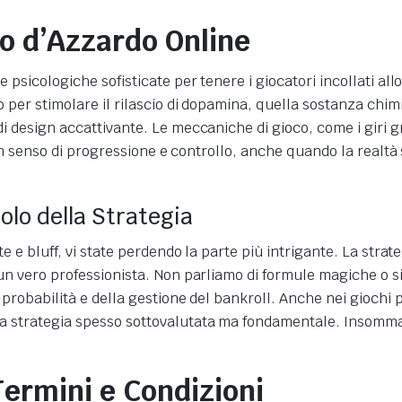
co d’Azzardo Online
 psicologiche sofisticate per tenere i giocatori incollati al
o per stimolare il rilascio di dopamina, quella sostanza chim
i design accattivante. Le meccaniche di gioco, come i giri gra
 un senso di progressione e controllo, anche quando la realtà 
olo della Strategia
e e bluff, vi state perdendo la parte più intrigante. La strateg
 un vero professionista. Non parliamo di formule magiche o s
 probabilità e della gestione del bankroll. Anche nei giochi 
na strategia spesso sottovalutata ma fondamentale. Insomm
Termini e Condizioni