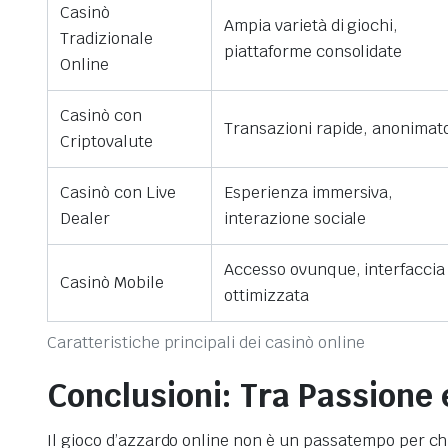
Casinò
Ampia varietà di giochi,
Tradizionale
piattaforme consolidate
Online
Casinò con
Transazioni rapide, anonimat
Criptovalute
Casinò con Live
Esperienza immersiva,
Dealer
interazione sociale
Accesso ovunque, interfaccia
Casinò Mobile
ottimizzata
Caratteristiche principali dei casinò online
Conclusioni: Tra Passione
Il gioco d’azzardo online non è un passatempo per chi