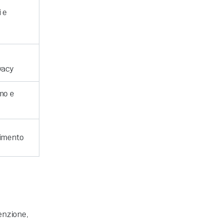
 e
vacy
mo e
vimento
enzione,