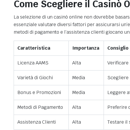
Come Scegliere il Casinò O
La selezione di un casinò online non dovrebbe basarsi 
essenziale valutare diversi fattori per assicurarsi un’e
metodi di pagamento e l’assistenza clienti giocano un
Caratteristica
Importanza
Consiglio
Licenza AAMS
Alta
Verificare
Varietà di Giochi
Media
Scegliere 
Bonus e Promozioni
Media
Leggere a
Metodi di Pagamento
Alta
Preferire 
Assistenza Clienti
Alta
Testare il