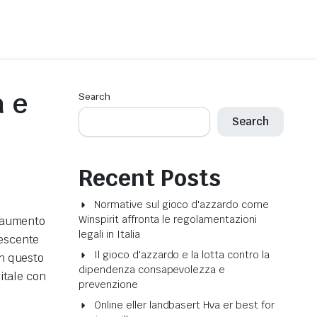
à e
Search
Search
Recent Posts
Normative sul gioco d'azzardo come
Winspirit affronta le regolamentazioni
n aumento
legali in Italia
rescente
Il gioco d'azzardo e la lotta contro la
In questo
dipendenza consapevolezza e
itale con
prevenzione
Online eller landbasert Hva er best for