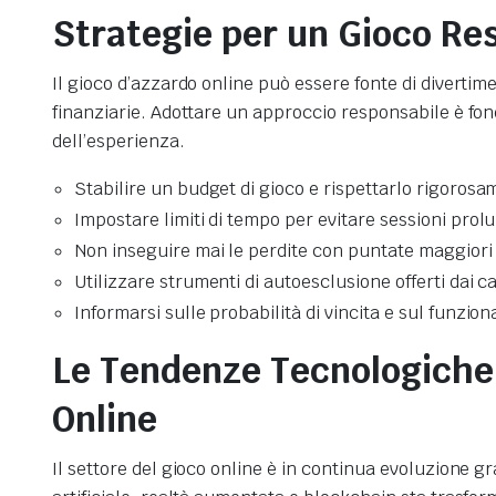
Strategie per un Gioco Re
Il gioco d’azzardo online può essere fonte di divertim
finanziarie. Adottare un approccio responsabile è fo
dell’esperienza.
Stabilire un budget di gioco e rispettarlo rigoros
Impostare limiti di tempo per evitare sessioni prol
Non inseguire mai le perdite con puntate maggiori
Utilizzare strumenti di autoesclusione offerti dai c
Informarsi sulle probabilità di vincita e sul funzio
Le Tendenze Tecnologiche
Online
Il settore del gioco online è in continua evoluzione gr