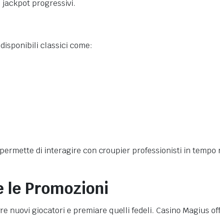
e jackpot progressivi.
disponibili classici come:
 permette di interagire con croupier professionisti in tempo 
 le Promozioni
 nuovi giocatori e premiare quelli fedeli. Casino Magius off