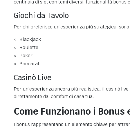
centinaia di slot con temi diversi, funzionalità bonus 
Giochi da Tavolo
Per chi preferisce un’esperienza più strategica, sono 
Blackjack
Roulette
Poker
Baccarat
Casinò Live
Per un’esperienza ancora più realistica, il casinò live
direttamente dal comfort di casa tua.
Come Funzionano i Bonus e
I bonus rappresentano un elemento chiave per attrarre