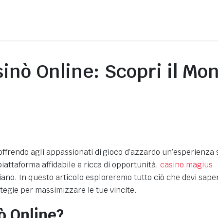
inò Online: Scopri il Mo
, offrendo agli appassionati di gioco d’azzardo un’esperienza
piattaforma affidabile e ricca di opportunità,
casino magius
iano. In questo articolo esploreremo tutto ciò che devi sape
trategie per massimizzare le tue vincite.
ò Online?