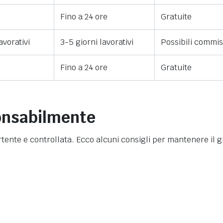
Fino a 24 ore
Gratuite
avorativi
3-5 giorni lavorativi
Possibili commis
Fino a 24 ore
Gratuite
onsabilmente
rtente e controllata. Ecco alcuni consigli per mantenere il g