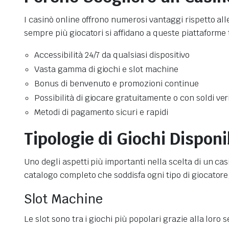
I casinò online offrono numerosi vantaggi rispetto alle 
sempre più giocatori si affidano a queste piattaforme
Accessibilità 24/7 da qualsiasi dispositivo
Vasta gamma di giochi e slot machine
Bonus di benvenuto e promozioni continue
Possibilità di giocare gratuitamente o con soldi ver
Metodi di pagamento sicuri e rapidi
Tipologie di Giochi Dispon
Uno degli aspetti più importanti nella scelta di un cas
catalogo completo che soddisfa ogni tipo di giocatore, 
Slot Machine
Le slot sono tra i giochi più popolari grazie alla loro 