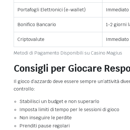
Portafogli Elettronici (e-wallet)
Immediato
Bonifico Bancario
1-2 giorni l
Criptovalute
Immediato
Metodi di Pagamento Disponibili su Casino Magius
Consigli per Giocare Resp
Il gioco d’azzardo deve essere sempre un’attività dive
controllo:
Stabilisci un budget e non superarlo
Imposta limiti di tempo per le sessioni di gioco
Non inseguire le perdite
Prenditi pause regolari