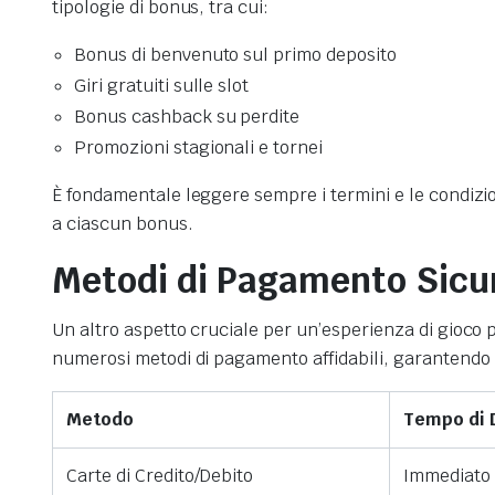
tipologie di bonus, tra cui:
Bonus di benvenuto sul primo deposito
Giri gratuiti sulle slot
Bonus cashback su perdite
Promozioni stagionali e tornei
È fondamentale leggere sempre i termini e le condizio
a ciascun bonus.
Metodi di Pagamento Sicur
Un altro aspetto cruciale per un’esperienza di gioco 
numerosi metodi di pagamento affidabili, garantendo pr
Metodo
Tempo di 
Carte di Credito/Debito
Immediato