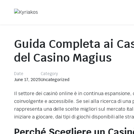
Guida Completa ai Cas
del Casino Magius
Date
Category
June 17, 2025
Uncategorized
Il settore dei casinò online è in continua espansione
coinvolgente e accessibile. Se sei alla ricerca di una 
rappresenta una delle scelte migliori sul mercato ital
iniziare a giocare, dai tipi di giochi disponibili alle s
Perché Scegliere un Casin