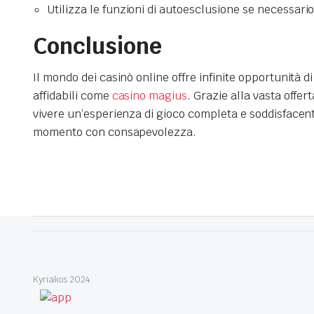
Utilizza le funzioni di autoesclusione se necessari
Conclusione
Il mondo dei casinò online offre infinite opportunità 
affidabili come
casino magius
. Grazie alla vasta offer
vivere un’esperienza di gioco completa e soddisfacen
momento con consapevolezza.
Kyriakos 2024