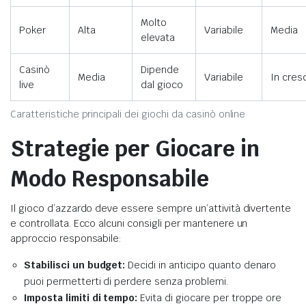
Molto
Poker
Alta
Variabile
Media
elevata
Casinò
Dipende
Media
Variabile
In cres
live
dal gioco
Caratteristiche principali dei giochi da casinò online
Strategie per Giocare in
Modo Responsabile
Il gioco d’azzardo deve essere sempre un’attività divertente
e controllata. Ecco alcuni consigli per mantenere un
approccio responsabile:
Stabilisci un budget:
Decidi in anticipo quanto denaro
puoi permetterti di perdere senza problemi.
Imposta limiti di tempo:
Evita di giocare per troppe ore