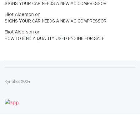
SIGNS YOUR CAR NEEDS A NEW AC COMPRESSOR
Eliot Alderson
on
SIGNS YOUR CAR NEEDS A NEW AC COMPRESSOR
Eliot Alderson
on
HOW TO FIND A QUALITY USED ENGINE FOR SALE
Kyriakos 2024