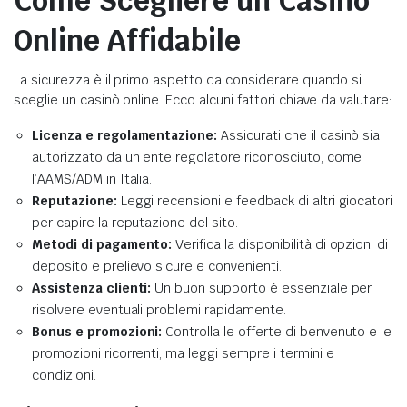
Come Scegliere un Casinò
Online Affidabile
La sicurezza è il primo aspetto da considerare quando si
sceglie un casinò online. Ecco alcuni fattori chiave da valutare:
Licenza e regolamentazione:
Assicurati che il casinò sia
autorizzato da un ente regolatore riconosciuto, come
l’AAMS/ADM in Italia.
Reputazione:
Leggi recensioni e feedback di altri giocatori
per capire la reputazione del sito.
Metodi di pagamento:
Verifica la disponibilità di opzioni di
deposito e prelievo sicure e convenienti.
Assistenza clienti:
Un buon supporto è essenziale per
risolvere eventuali problemi rapidamente.
Bonus e promozioni:
Controlla le offerte di benvenuto e le
promozioni ricorrenti, ma leggi sempre i termini e
condizioni.