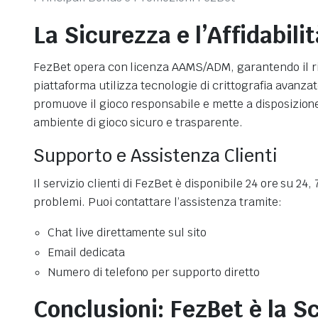
La Sicurezza e l’Affidabili
FezBet opera con licenza AAMS/ADM, garantendo il ris
piattaforma utilizza tecnologie di crittografia avanzate
promuove il gioco responsabile e mette a disposizione
ambiente di gioco sicuro e trasparente.
Supporto e Assistenza Clienti
Il servizio clienti di FezBet è disponibile 24 ore su 24
problemi. Puoi contattare l’assistenza tramite:
Chat live direttamente sul sito
Email dedicata
Numero di telefono per supporto diretto
Conclusioni: FezBet è la S