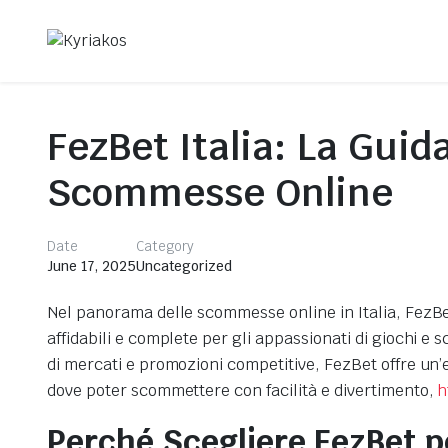
FezBet Italia: La Guid
Scommesse Online
Date
Category
June 17, 2025
Uncategorized
Nel panorama delle scommesse online in Italia, FezB
affidabili e complete per gli appassionati di giochi e 
di mercati e promozioni competitive, FezBet offre un’
dove poter scommettere con facilità e divertimento,
h
Perché Scegliere FezBet 