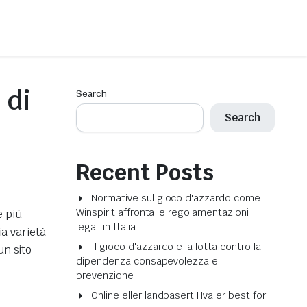
 di
Search
Search
Recent Posts
Normative sul gioco d'azzardo come
Winspirit affronta le regolamentazioni
e più
legali in Italia
ia varietà
Il gioco d'azzardo e la lotta contro la
un sito
dipendenza consapevolezza e
prevenzione
Online eller landbasert Hva er best for