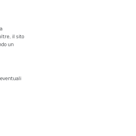
La
tre, il sito
ando un
 eventuali