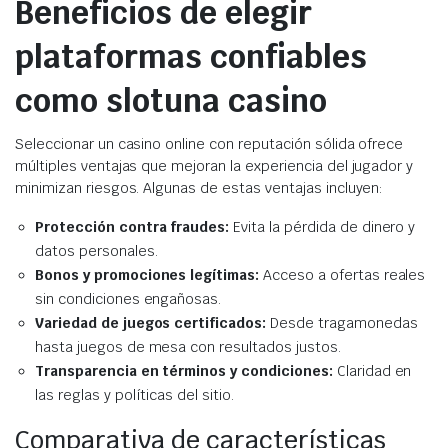
Beneficios de elegir
plataformas confiables
como slotuna casino
Seleccionar un casino online con reputación sólida ofrece
múltiples ventajas que mejoran la experiencia del jugador y
minimizan riesgos. Algunas de estas ventajas incluyen:
Protección contra fraudes:
Evita la pérdida de dinero y
datos personales.
Bonos y promociones legítimas:
Acceso a ofertas reales
sin condiciones engañosas.
Variedad de juegos certificados:
Desde tragamonedas
hasta juegos de mesa con resultados justos.
Transparencia en términos y condiciones:
Claridad en
las reglas y políticas del sitio.
Comparativa de características