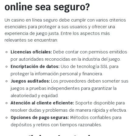
online sea seguro?
Un casino en línea seguro debe cumplir con varios criterios
esenciales para proteger a sus usuarios y ofrecer una
experiencia de juego justa. Entre los aspectos más
relevantes se encuentran:
Licencias oficiales:
Debe contar con permisos emitidos
por autoridades reconocidas en la industria del juego.
Encriptación de datos:
Uso de tecnología SSL para
proteger la información personal y financiera.
Juegos auditados:
Los proveedores deben someter sus
juegos a pruebas independientes para garantizar la
aleatoriedad y equidad.
Atención al cliente eficiente:
Soporte disponible para
resolver dudas y problemas de manera rápida y efectiva.
Opciones de pago seguras:
Métodos confiables para
depósitos y retiros con tiempos razonables.