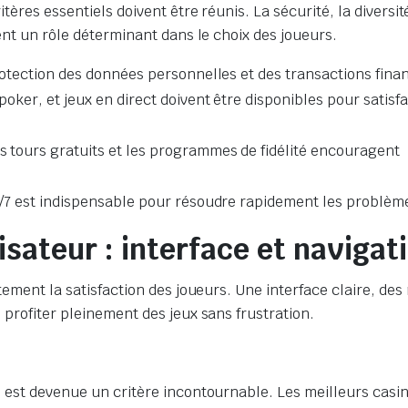
tères essentiels doivent être réunis. La sécurité, la diversit
ent un rôle déterminant dans le choix des joueurs.
rotection des données personnelles et des transactions finan
oker, et jeux en direct doivent être disponibles pour satisfa
s tours gratuits et les programmes de fidélité encouragent
24/7 est indispensable pour résoudre rapidement les problèm
isateur : interface et navigat
tement la satisfaction des joueurs. Une interface claire, de
 profiter pleinement des jeux sans frustration.
e est devenue un critère incontournable. Les meilleurs casi