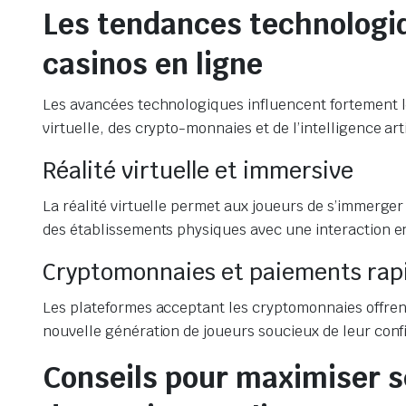
Les tendances technologiq
casinos en ligne
Les avancées technologiques influencent fortement le 
virtuelle, des crypto-monnaies et de l’intelligence art
Réalité virtuelle et immersive
La réalité virtuelle permet aux joueurs de s’immerg
des établissements physiques avec une interaction e
Cryptomonnaies et paiements rap
Les plateformes acceptant les cryptomonnaies offrent
nouvelle génération de joueurs soucieux de leur confi
Conseils pour maximiser s