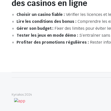
des casinos en ligne
Choisir un casino fiable :
Vérifier les licences et l
Lire les conditions des bonus :
Comprendre les ex
Gérer son budget :
Fixer des limites pour éviter l
Tester les jeux en mode démo :
S’entraîner sans 
Profiter des promotions régulières :
Rester info
Kyriakos 2024