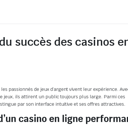
 du succès des casinos e
 les passionnés de jeux d’argent vivent leur expérience. Av
 jeux, ils attirent un public toujours plus large. Parmi ces
stingue par son interface intuitive et ses offres attractives.
d’un casino en ligne performa