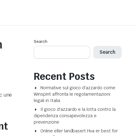
n
Search
Search
Recent Posts
Normative sul gioco d'azzardo come
Winspirit affronta le regolamentazioni
ec une
legali in Italia
Il gioco d'azzardo e la lotta contro la
dipendenza consapevolezza e
prevenzione
nt
Online eller landbasert Hva er best for