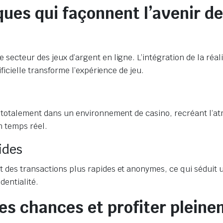
ues qui façonnent l’avenir d
secteur des jeux d’argent en ligne. L’intégration de la réali
ificielle transforme l’expérience de jeu.
er totalement dans un environnement de casino, recréant l’
n temps réel.
ides
 des transactions plus rapides et anonymes, ce qui séduit 
dentialité.
es chances et profiter plein