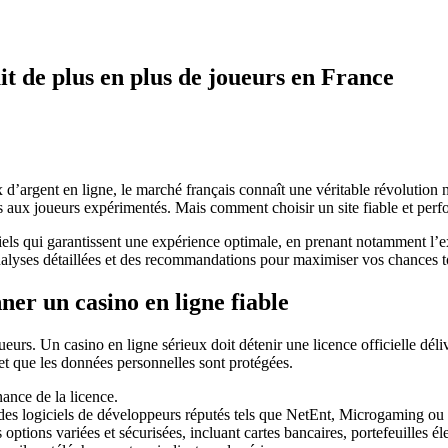
it de plus en plus de joueurs en France
 d’argent en ligne, le marché français connaît une véritable révolution 
es aux joueurs expérimentés. Mais comment choisir un site fiable et perf
entiels qui garantissent une expérience optimale, en prenant notamment l
nalyses détaillées et des recommandations pour maximiser vos chances tou
ner un casino en ligne fiable
oueurs. Un casino en ligne sérieux doit détenir une licence officielle 
 et que les données personnelles sont protégées.
nance de la licence.
nt des logiciels de développeurs réputés tels que NetEnt, Microgaming o
ptions variées et sécurisées, incluant cartes bancaires, portefeuilles él