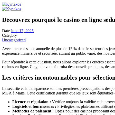
Découvrez pourquoi le casino en ligne sédu
Date
June 17, 2025
Category
Uncategorized
Avec une croissance annuelle de plus de 15 % dans le secteur des jeux
expérience immersive et sécurisée, attirant un public varié, des novic
Pour répondre à cette question, nous allons explorer les critères ess
casinos en ligne. Ce guide vous fournira des conseils pratiques, des a
Les critères incontournables pour sélection
La sécurité et la transparence sont les premières préoccupations des j
MGA à Malte. Cette certification garantit que les jeux sont équitables
Licence et régulation :
Vérifiez toujours la validité et la prove
Logiciels et fournisseurs :
Privilégiez les plateformes utilisa
Méthodes de paiement :
Optez pour des casinos proposant des o