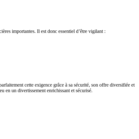
res importantes. Il est donc essentiel d’être vigilant :
 parfaitement cette exigence grâce à sa sécurité, son offre diversifiée et
u en un divertissement enrichissant et sécurisé.