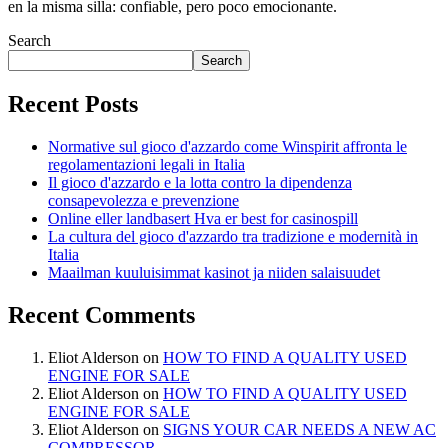
en la misma silla: confiable, pero poco emocionante.
Search
Search
Recent Posts
Normative sul gioco d'azzardo come Winspirit affronta le
regolamentazioni legali in Italia
Il gioco d'azzardo e la lotta contro la dipendenza
consapevolezza e prevenzione
Online eller landbasert Hva er best for casinospill
La cultura del gioco d'azzardo tra tradizione e modernità in
Italia
Maailman kuuluisimmat kasinot ja niiden salaisuudet
Recent Comments
Eliot Alderson
on
HOW TO FIND A QUALITY USED
ENGINE FOR SALE
Eliot Alderson
on
HOW TO FIND A QUALITY USED
ENGINE FOR SALE
Eliot Alderson
on
SIGNS YOUR CAR NEEDS A NEW AC
COMPRESSOR