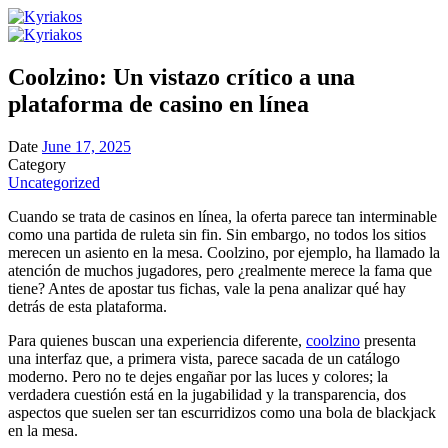
Coolzino: Un vistazo crítico a una
plataforma de casino en línea
Date
June 17, 2025
Category
Uncategorized
Cuando se trata de casinos en línea, la oferta parece tan interminable
como una partida de ruleta sin fin. Sin embargo, no todos los sitios
merecen un asiento en la mesa. Coolzino, por ejemplo, ha llamado la
atención de muchos jugadores, pero ¿realmente merece la fama que
tiene? Antes de apostar tus fichas, vale la pena analizar qué hay
detrás de esta plataforma.
Para quienes buscan una experiencia diferente,
coolzino
presenta
una interfaz que, a primera vista, parece sacada de un catálogo
moderno. Pero no te dejes engañar por las luces y colores; la
verdadera cuestión está en la jugabilidad y la transparencia, dos
aspectos que suelen ser tan escurridizos como una bola de blackjack
en la mesa.