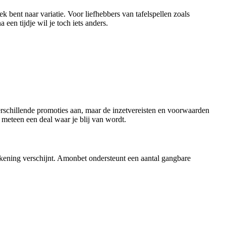
k bent naar variatie. Voor liefhebbers van tafelspellen zoals
 een tijdje wil je toch iets anders.
verschillende promoties aan, maar de inzetvereisten en voorwaarden
t meteen een deal waar je blij van wordt.
 rekening verschijnt. Amonbet ondersteunt een aantal gangbare