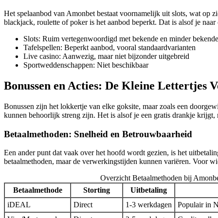
Het spelaanbod van Amonbet bestaat voornamelijk uit slots, wat op zich
blackjack, roulette of poker is het aanbod beperkt. Dat is alsof je naar
Slots: Ruim vertegenwoordigd met bekende en minder bekende 
Tafelspellen: Beperkt aanbod, vooral standaardvarianten
Live casino: Aanwezig, maar niet bijzonder uitgebreid
Sportweddenschappen: Niet beschikbaar
Bonussen en Acties: De Kleine Lettertjes V
Bonussen zijn het lokkertje van elke goksite, maar zoals een doorgewi
kunnen behoorlijk streng zijn. Het is alsof je een gratis drankje krijg
Betaalmethoden: Snelheid en Betrouwbaarheid
Een ander punt dat vaak over het hoofd wordt gezien, is het uitbetalin
betaalmethoden, maar de verwerkingstijden kunnen variëren. Voor wie 
Overzicht Betaalmethoden bij Amonb
Betaalmethode
Storting
Uitbetaling
iDEAL
Direct
1-3 werkdagen
Populair in 