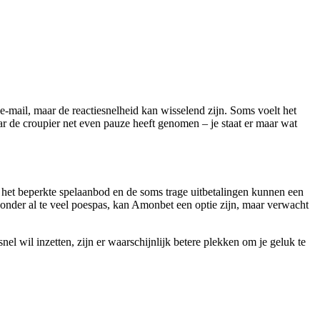
 e-mail, maar de reactiesnelheid kan wisselend zijn. Soms voelt het
 waar de croupier net even pauze heeft genomen – je staat er maar wat
r het beperkte spelaanbod en de soms trage uitbetalingen kunnen een
onder al te veel poespas, kan Amonbet een optie zijn, maar verwacht
el wil inzetten, zijn er waarschijnlijk betere plekken om je geluk te