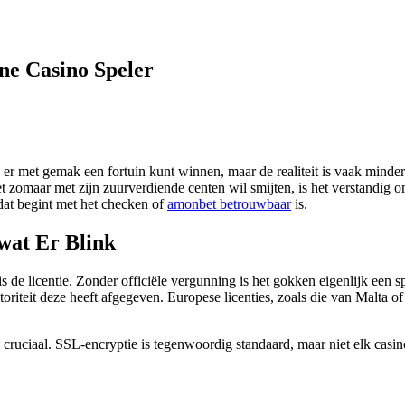
ne Casino Speler
je er met gemak een fortuin kunt winnen, maar de realiteit is vaak minde
zomaar met zijn zuurverdiende centen wil smijten, is het verstandig om 
at begint met het checken of
amonbet betrouwbaar
is.
 wat Er Blink
is de licentie. Zonder officiële vergunning is het gokken eigenlijk een 
utoriteit deze heeft afgegeven. Europese licenties, zoals die van Malt
s cruciaal. SSL-encryptie is tegenwoordig standaard, maar niet elk casi