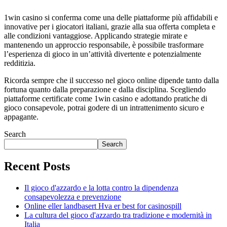
1win casino si conferma come una delle piattaforme più affidabili e
innovative per i giocatori italiani, grazie alla sua offerta completa e
alle condizioni vantaggiose. Applicando strategie mirate e
mantenendo un approccio responsabile, è possibile trasformare
l’esperienza di gioco in un’attività divertente e potenzialmente
redditizia.
Ricorda sempre che il successo nel gioco online dipende tanto dalla
fortuna quanto dalla preparazione e dalla disciplina. Scegliendo
piattaforme certificate come 1win casino e adottando pratiche di
gioco consapevole, potrai godere di un intrattenimento sicuro e
appagante.
Search
Search
Recent Posts
Il gioco d'azzardo e la lotta contro la dipendenza
consapevolezza e prevenzione
Online eller landbasert Hva er best for casinospill
La cultura del gioco d'azzardo tra tradizione e modernità in
Italia