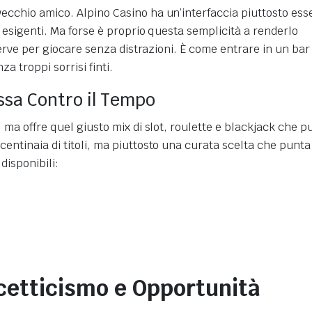
ecchio amico. Alpino Casino ha un’interfaccia piuttosto ess
ù esigenti. Ma forse è proprio questa semplicità a renderlo
serve per giocare senza distrazioni. È come entrare in un bar 
a troppi sorrisi finti.
ssa Contro il Tempo
 ma offre quel giusto mix di slot, roulette e blackjack che p
entinaia di titoli, ma piuttosto una curata scelta che punta 
disponibili:
cetticismo e Opportunità