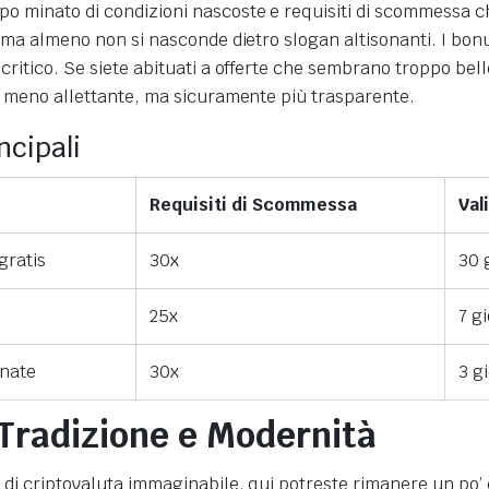
po minato di condizioni nascoste e requisiti di scommessa 
, ma almeno non si nasconde dietro slogan altisonanti. I bonu
critico. Se siete abituati a offerte che sembrano troppo bell
se meno allettante, ma sicuramente più trasparente.
ncipali
Requisiti di Scommessa
Val
gratis
30x
30 
25x
7 gi
onate
30x
3 g
Tradizione e Modernità
 di criptovaluta immaginabile, qui potreste rimanere un po’ 