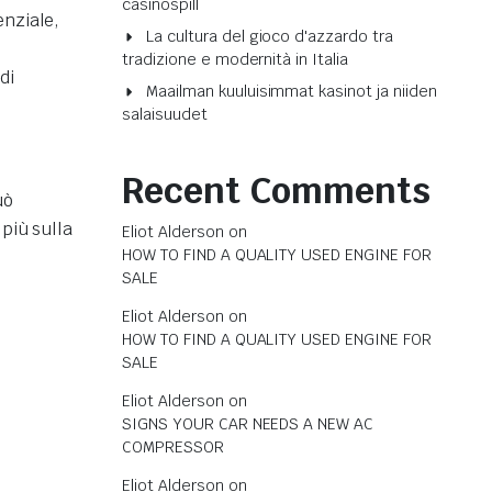
casinospill
enziale,
La cultura del gioco d'azzardo tra
tradizione e modernità in Italia
di
Maailman kuuluisimmat kasinot ja niiden
salaisuudet
Recent Comments
uò
più sulla
Eliot Alderson
on
HOW TO FIND A QUALITY USED ENGINE FOR
SALE
Eliot Alderson
on
HOW TO FIND A QUALITY USED ENGINE FOR
SALE
Eliot Alderson
on
SIGNS YOUR CAR NEEDS A NEW AC
COMPRESSOR
Eliot Alderson
on