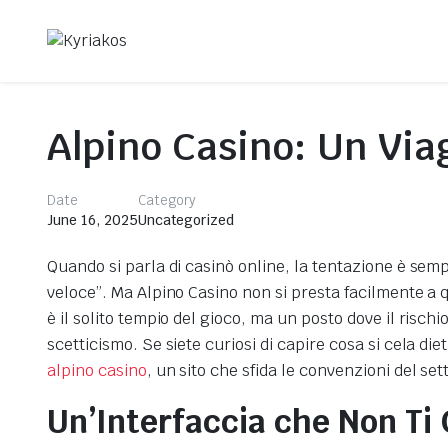
Alpino Casino: Un Viag
Date
Category
June 16, 2025
Uncategorized
Quando si parla di casinò online, la tentazione è sempr
veloce”. Ma Alpino Casino non si presta facilmente a q
è il solito tempio del gioco, ma un posto dove il risch
scetticismo. Se siete curiosi di capire cosa si cela di
alpino casino
, un sito che sfida le convenzioni del set
Un’Interfaccia che Non Ti