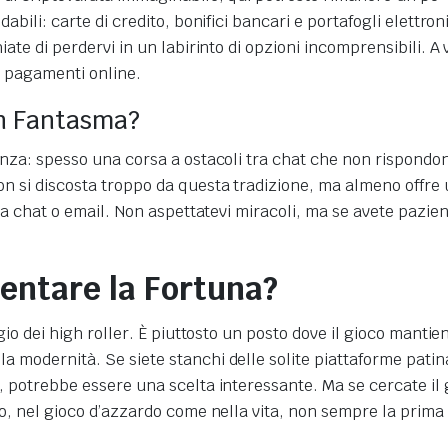
abili: carte di credito, bonifici bancari e portafogli elettro
ate di perdervi in un labirinto di opzioni incomprensibili. A v
i pagamenti online.
un Fantasma?
tenza: spesso una corsa a ostacoli tra chat che non rispondo
n si discosta troppo da questa tradizione, ma almeno offre 
via chat o email. Non aspettatevi miracoli, ma se avete pazie
Tentare la Fortuna?
ugio dei high roller. È piuttosto un posto dove il gioco mantie
a modernità. Se siete stanchi delle solite piattaforme patin
i, potrebbe essere una scelta interessante. Ma se cercate il
do, nel gioco d’azzardo come nella vita, non sempre la prima