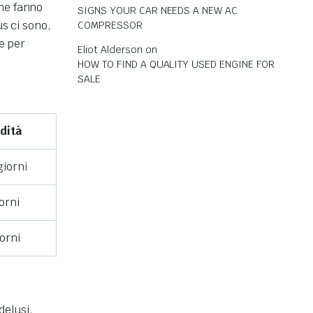
che fanno
SIGNS YOUR CAR NEEDS A NEW AC
s ci sono,
COMPRESSOR
e per
Eliot Alderson
on
HOW TO FIND A QUALITY USED ENGINE FOR
SALE
idità
giorni
orni
iorni
delusi.