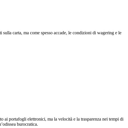
ti sulla carta, ma come spesso accade, le condizioni di wagering e le
 ai portafogli elettronici, ma la velocità e la trasparenza nei tempi di
n’odissea burocratica.