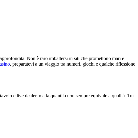
 approfondita. Non è raro imbattersi in siti che promettono mari e
casino
, preparatevi a un viaggio tra numeri, giochi e qualche riflessione
tavolo e live dealer, ma la quantità non sempre equivale a qualità. Tra