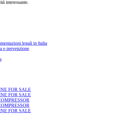
tà interessante.
entazioni legali in Italia
za e prevenzione
a
INE FOR SALE
INE FOR SALE
 COMPRESSOR
 COMPRESSOR
INE FOR SALE