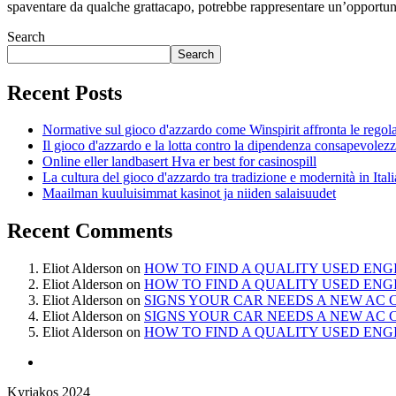
spaventare da qualche grattacapo, potrebbe rappresentare un’opportuni
Search
Search
Recent Posts
Normative sul gioco d'azzardo come Winspirit affronta le regolam
Il gioco d'azzardo e la lotta contro la dipendenza consapevolez
Online eller landbasert Hva er best for casinospill
La cultura del gioco d'azzardo tra tradizione e modernità in Itali
Maailman kuuluisimmat kasinot ja niiden salaisuudet
Recent Comments
Eliot Alderson
on
HOW TO FIND A QUALITY USED ENG
Eliot Alderson
on
HOW TO FIND A QUALITY USED ENG
Eliot Alderson
on
SIGNS YOUR CAR NEEDS A NEW AC
Eliot Alderson
on
SIGNS YOUR CAR NEEDS A NEW AC
Eliot Alderson
on
HOW TO FIND A QUALITY USED ENG
Kyriakos 2024