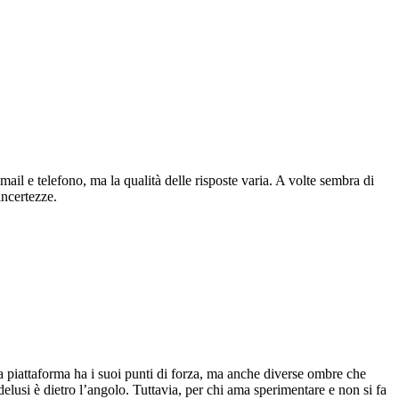
mail e telefono, ma la qualità delle risposte varia. A volte sembra di
incertezze.
 La piattaforma ha i suoi punti di forza, ma anche diverse ombre che
elusi è dietro l’angolo. Tuttavia, per chi ama sperimentare e non si fa