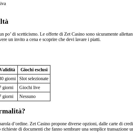
siva
ltà
n po’ di scetticismo. Le offerte di Zet Casino sono sicuramente allettan
re un invito a cena e scoprire che devi lavare i piatti.
Validità
Giochi esclusi
30 giorni
Slot selezionate
7 giorni
Giochi live
7 giorni
Nessuno
rmalità?
parola d’ordine. Zet Casino propone diverse opzioni, dalle carte di credito
i o richieste di documenti che fanno sembrare una semplice transazione u