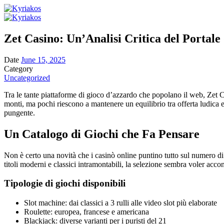
Zet Casino: Un’Analisi Critica del Portale
Date
June 15, 2025
Category
Uncategorized
Tra le tante piattaforme di gioco d’azzardo che popolano il web, Zet Ca
monti, ma pochi riescono a mantenere un equilibrio tra offerta ludica e 
pungente.
Un Catalogo di Giochi che Fa Pensare
Non è certo una novità che i casinò online puntino tutto sul numero di 
titoli moderni e classici intramontabili, la selezione sembra voler accon
Tipologie di giochi disponibili
Slot machine: dai classici a 3 rulli alle video slot più elaborate
Roulette: europea, francese e americana
Blackjack: diverse varianti per i puristi del 21