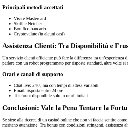
Principali metodi accettati
Visa e Mastercard
Skrill e Neteller
Bonifico bancario
Cryptovalute (in alcuni casi)
Assistenza Clienti: Tra Disponibilità e Fru
Un servizio clienti efficiente può fare la differenza tra un’esperienza 
parlare con un robot programmato per risposte standard, altre volte si
Orari e canali di supporto
Chat live: 24/7, ma con tempi di attesa variabili
Email: risposta entro 24 ore
Telefono: disponibile solo in orari limitati
Conclusioni: Vale la Pena Tentare la Fort
Se siete alla ricerca di un casinò online che non vi faccia sentire com
meritano attenzione. Tra bonus con condizioni stringenti, assistenza al