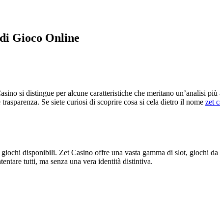
 di Gioco Online
sino si distingue per alcune caratteristiche che meritano un’analisi più
trasparenza. Se siete curiosi di scoprire cosa si cela dietro il nome
zet 
giochi disponibili. Zet Casino offre una vasta gamma di slot, giochi da 
tentare tutti, ma senza una vera identità distintiva.