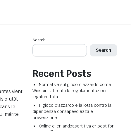
Search
Search
Recent Posts
Normative sul gioco d'azzardo come
Winspirit affronta le regolamentazioni
antes vient
legali in Italia
is plutôt
Il gioco d'azzardo e la lotta contro la
 dans le
dipendenza consapevolezza e
ui mérite
prevenzione
Online eller landbasert Hva er best for