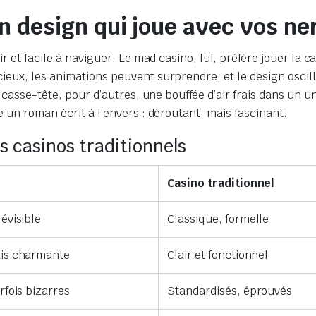
n design qui joue avec vos ne
r et facile à naviguer. Le mad casino, lui, préfère jouer la c
eux, les animations peuvent surprendre, et le design oscill
 casse-tête, pour d’autres, une bouffée d’air frais dans un u
 un roman écrit à l’envers : déroutant, mais fascinant.
s casinos traditionnels
Casino traditionnel
évisible
Classique, formelle
is charmante
Clair et fonctionnel
rfois bizarres
Standardisés, éprouvés