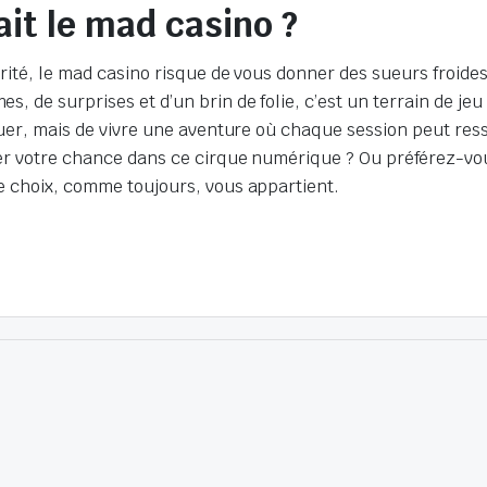
ait le mad casino ?
urité, le mad casino risque de vous donner des sueurs froides
 de surprises et d’un brin de folie, c’est un terrain de jeu
jouer, mais de vivre une aventure où chaque session peut re
ter votre chance dans ce cirque numérique ? Ou préférez-vo
Le choix, comme toujours, vous appartient.