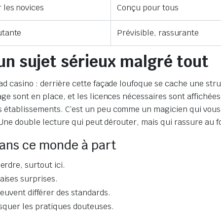
 les novices
Conçu pour tous
utante
Prévisible, rassurante
: un sujet sérieux malgré tout
ad casino : derrière cette façade loufoque se cache une str
age sont en place, et les licences nécessaires sont affichée
es établissements. C’est un peu comme un magicien qui vou
. Une double lecture qui peut dérouter, mais qui rassure au f
dans ce monde à part
rdre, surtout ici.
aises surprises.
peuvent différer des standards.
masquer les pratiques douteuses.