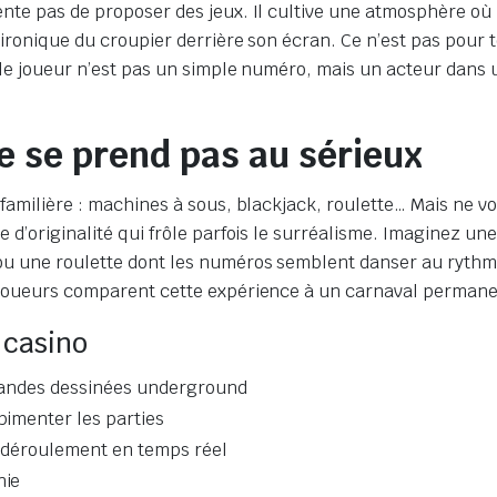
ente pas de proposer des jeux. Il cultive une atmosphère où 
 ironique du croupier derrière son écran. Ce n’est pas pour t
, le joueur n’est pas un simple numéro, mais un acteur dans 
e se prend pas au sérieux
 familière : machines à sous, blackjack, roulette… Mais ne vo
e d’originalité qui frôle parfois le surréalisme. Imaginez u
 ou une roulette dont les numéros semblent danser au rythm
s joueurs comparent cette expérience à un carnaval permane
 casino
 bandes dessinées underground
pimenter les parties
le déroulement en temps réel
nie