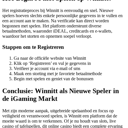
Het registratieproces bij Winnitt is eenvoudig en snel. Nieuwe
spelers hoeven slechts enkele persoonlijke gegevens in te vullen en
een account aan te maken. Na verificatie kan direct worden
begonnen met spelen. Het platform ondersteunt diverse
betaalmethoden, waaronder iDEAL, creditcards en e-wallets,
waardoor het storten en opnemen soepel verloopt.
Stappen om te Registreren
Ga naar de officiële website van Winnitt
Klik op ‘Registreren’ en vul je gegevens in
Verifieer je account via e-mail of sms
Maak een storting met je favoriete betaalmethode
Begin met spelen en geniet van de bonussen
Conclusie: Winnitt als Nieuwe Speler in
de iGaming Markt
Met zijn moderne aanpak, uitgebreide spelaanbod en focus op
veiligheid en verantwoord spelen, is Winnitt een platform dat de
moeite waard is om te verkennen. Of je nu houdt van slots, live
casino of tafelspellen, dit online casino biedt een complete ervaring