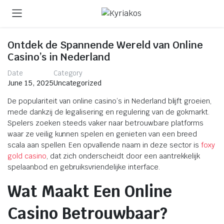
Ontdek de Spannende Wereld van Online
Casino’s in Nederland
Date
Category
June 15, 2025
Uncategorized
De populariteit van online casino’s in Nederland blijft groeien,
mede dankzij de legalisering en regulering van de gokmarkt.
Spelers zoeken steeds vaker naar betrouwbare platforms
waar ze veilig kunnen spelen en genieten van een breed
scala aan spellen. Een opvallende naam in deze sector is
foxy
gold casino
, dat zich onderscheidt door een aantrekkelijk
spelaanbod en gebruiksvriendelijke interface.
Wat Maakt Een Online
Casino Betrouwbaar?