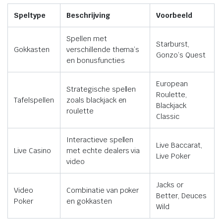
Speltype
Beschrijving
Voorbeeld
Spellen met
Starburst,
Gokkasten
verschillende thema’s
Gonzo’s Quest
en bonusfuncties
European
Strategische spellen
Roulette,
Tafelspellen
zoals blackjack en
Blackjack
roulette
Classic
Interactieve spellen
Live Baccarat,
Live Casino
met echte dealers via
Live Poker
video
Jacks or
Video
Combinatie van poker
Better, Deuces
Poker
en gokkasten
Wild