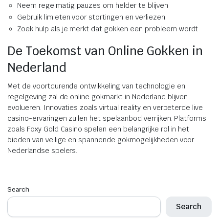
Neem regelmatig pauzes om helder te blijven
Gebruik limieten voor stortingen en verliezen
Zoek hulp als je merkt dat gokken een probleem wordt
De Toekomst van Online Gokken in
Nederland
Met de voortdurende ontwikkeling van technologie en
regelgeving zal de online gokmarkt in Nederland blijven
evolueren. Innovaties zoals virtual reality en verbeterde live
casino-ervaringen zullen het spelaanbod verrijken. Platforms
zoals Foxy Gold Casino spelen een belangrijke rol in het
bieden van veilige en spannende gokmogelijkheden voor
Nederlandse spelers.
Search
Search