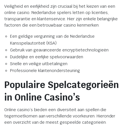
Veiligheid en eerlijkheid zijn cruciaal bij het kiezen van een
online casino. Nederlandse spelers letten op licenties,
transparantie en klantenservice. Hier zijn enkele belangrijke
factoren die een betrouwbaar casino kenmerken:
Een geldige vergunning van de Nederlandse
Kansspelautoriteit (KSA)
Gebruik van geavanceerde encryptietechnologieën
Duidelijke en eerlijke spelvoorwaarden
Snelle en veilige uitbetalingen
Professionele klantenondersteuning
Populaire Spelcategorieën
in Online Casino’s
Online casino’s bieden een diversiteit aan spellen die
tegemoetkomen aan verschillende voorkeuren. Hieronder
een overzicht van de meest gespeelde categorieën: