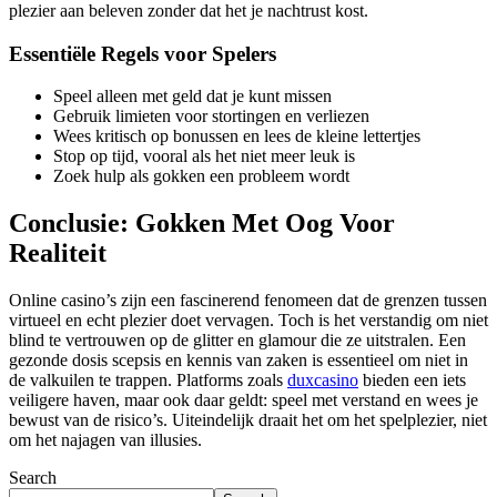
plezier aan beleven zonder dat het je nachtrust kost.
Essentiële Regels voor Spelers
Speel alleen met geld dat je kunt missen
Gebruik limieten voor stortingen en verliezen
Wees kritisch op bonussen en lees de kleine lettertjes
Stop op tijd, vooral als het niet meer leuk is
Zoek hulp als gokken een probleem wordt
Conclusie: Gokken Met Oog Voor
Realiteit
Online casino’s zijn een fascinerend fenomeen dat de grenzen tussen
virtueel en echt plezier doet vervagen. Toch is het verstandig om niet
blind te vertrouwen op de glitter en glamour die ze uitstralen. Een
gezonde dosis scepsis en kennis van zaken is essentieel om niet in
de valkuilen te trappen. Platforms zoals
duxcasino
bieden een iets
veiligere haven, maar ook daar geldt: speel met verstand en wees je
bewust van de risico’s. Uiteindelijk draait het om het spelplezier, niet
om het najagen van illusies.
Search