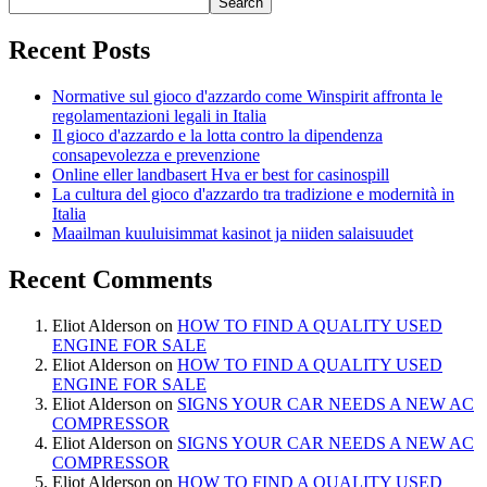
Search
Recent Posts
Normative sul gioco d'azzardo come Winspirit affronta le
regolamentazioni legali in Italia
Il gioco d'azzardo e la lotta contro la dipendenza
consapevolezza e prevenzione
Online eller landbasert Hva er best for casinospill
La cultura del gioco d'azzardo tra tradizione e modernità in
Italia
Maailman kuuluisimmat kasinot ja niiden salaisuudet
Recent Comments
Eliot Alderson
on
HOW TO FIND A QUALITY USED
ENGINE FOR SALE
Eliot Alderson
on
HOW TO FIND A QUALITY USED
ENGINE FOR SALE
Eliot Alderson
on
SIGNS YOUR CAR NEEDS A NEW AC
COMPRESSOR
Eliot Alderson
on
SIGNS YOUR CAR NEEDS A NEW AC
COMPRESSOR
Eliot Alderson
on
HOW TO FIND A QUALITY USED