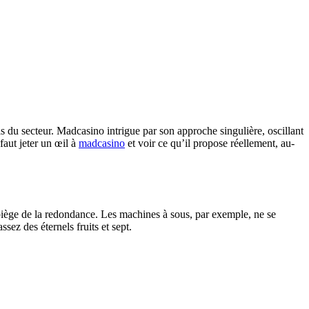
s du secteur. Madcasino intrigue par son approche singulière, oscillant
faut jeter un œil à
madcasino
et voir ce qu’il propose réellement, au-
le piège de la redondance. Les machines à sous, par exemple, ne se
ez des éternels fruits et sept.