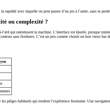
t la rapidité avec laquelle on peut passer d’un jeu à l’autre, sans se perd
cité ou complexité ?
l’œil qui ralentissent la machine. L’interface est épurée, presque minima
 contenu sans fioritures. C’est un peu comme choisir un bon vieux bar de
oyen
ée
stantes
 les pièges habituels qui rendent l’expérience frustrante. Une navigatio