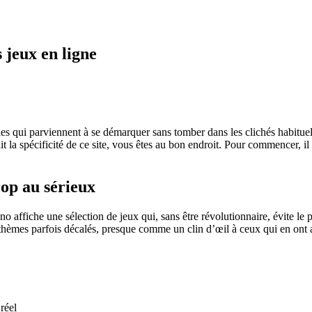
 jeux en ligne
es qui parviennent à se démarquer sans tomber dans les clichés habituel
la spécificité de ce site, vous êtes au bon endroit. Pour commencer, il 
rop au sérieux
sino affiche une sélection de jeux qui, sans être révolutionnaire, évite 
hèmes parfois décalés, presque comme un clin d’œil à ceux qui en ont ass
réel