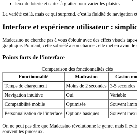
Jeux de loterie et cartes à gratter pour varier les plaisirs
La variété est là, mais ce qui surprend, c’est la fluidité de navigation e
Interface et expérience utilisateur : simpli
Madcasino ne cherche pas à vous éblouir avec des effets visuels tape-à-
graphique. Pourtant, cette sobriété a son charme : elle met en avant le
Points forts de l’interface
Comparaison des fonctionnalités clés
Fonctionnalité
Madcasino
Casino m
Temps de chargement
Moins de 2 secondes
3-5 secondes
Navigation intuitive
Oui
Variable
Compatibilité mobile
Optimisée
Souvent limit
Personnalisation de l’interface
Options basiques
Souvent inexi
On ne peut pas dire que Madcasino révolutionne le genre, mais il évite
souvent les pinceaux.