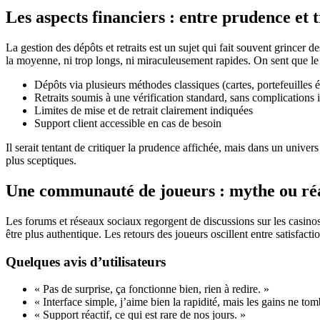
Les aspects financiers : entre prudence et
La gestion des dépôts et retraits est un sujet qui fait souvent grincer 
la moyenne, ni trop longs, ni miraculeusement rapides. On sent que le 
Dépôts via plusieurs méthodes classiques (cartes, portefeuilles 
Retraits soumis à une vérification standard, sans complications i
Limites de mise et de retrait clairement indiquées
Support client accessible en cas de besoin
Il serait tentant de critiquer la prudence affichée, mais dans un univer
plus sceptiques.
Une communauté de joueurs : mythe ou réa
Les forums et réseaux sociaux regorgent de discussions sur les casino
être plus authentique. Les retours des joueurs oscillent entre satisfacti
Quelques avis d’utilisateurs
« Pas de surprise, ça fonctionne bien, rien à redire. »
« Interface simple, j’aime bien la rapidité, mais les gains ne tom
« Support réactif, ce qui est rare de nos jours. »