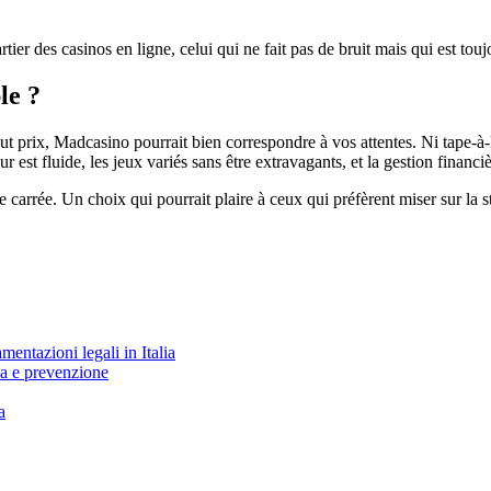
ier des casinos en ligne, celui qui ne fait pas de bruit mais qui est tou
le ?
ut prix, Madcasino pourrait bien correspondre à vos attentes. Ni tape-à
est fluide, les jeux variés sans être extravagants, et la gestion financiè
carrée. Un choix qui pourrait plaire à ceux qui préfèrent miser sur la sta
entazioni legali in Italia
za e prevenzione
a