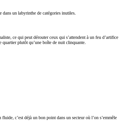
re dans un labyrinthe de catégories inutiles.
liste, ce qui peut dérouter ceux qui s’attendent à un feu d’artifice
 quartier plutôt qu’une boîte de nuit clinquante.
n fluide, c’est déjà un bon point dans un secteur où l’on s’emmêle