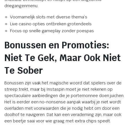
driegangenmenu.
Voornamelijk slots met diverse thema’s
Live casino opties ontbreken grotendeels
Focus op snelle gameplay zonder poespas
Bonussen en Promoties:
Niet Te Gek, Maar Ook Niet
Te Sober
Bonussen zijn vaak het magische woord dat spelers over de
streep trekt, maar bij Instaspin moet je niet rekenen op
spectaculaire aanbiedingen die je portemonnee doen juichen.
Het is eerder een no-nonsense aanpak waarbij je niet wordt
overladen met voorwaarden die je nodig hebt om door een
doolhof te navigeren. Dat kan een verademing zijn, maar ook
een beetje saai voor wie graag met extra chips speelt.