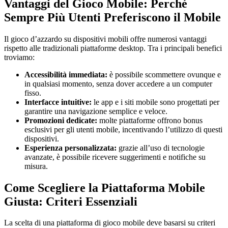
Vantaggi del Gioco Mobile: Perché
Sempre Più Utenti Preferiscono il Mobile
Il gioco d’azzardo su dispositivi mobili offre numerosi vantaggi
rispetto alle tradizionali piattaforme desktop. Tra i principali benefici
troviamo:
Accessibilità immediata:
è possibile scommettere ovunque e
in qualsiasi momento, senza dover accedere a un computer
fisso.
Interfacce intuitive:
le app e i siti mobile sono progettati per
garantire una navigazione semplice e veloce.
Promozioni dedicate:
molte piattaforme offrono bonus
esclusivi per gli utenti mobile, incentivando l’utilizzo di questi
dispositivi.
Esperienza personalizzata:
grazie all’uso di tecnologie
avanzate, è possibile ricevere suggerimenti e notifiche su
misura.
Come Scegliere la Piattaforma Mobile
Giusta: Criteri Essenziali
La scelta di una piattaforma di gioco mobile deve basarsi su criteri