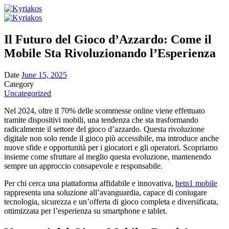
Il Futuro del Gioco d’Azzardo: Come il
Mobile Sta Rivoluzionando l’Esperienza
Date
June 15, 2025
Category
Uncategorized
Nel 2024, oltre il 70% delle scommesse online viene effettuato
tramite dispositivi mobili, una tendenza che sta trasformando
radicalmente il settore del gioco d’azzardo. Questa rivoluzione
digitale non solo rende il gioco più accessibile, ma introduce anche
nuove sfide e opportunità per i giocatori e gli operatori. Scopriamo
insieme come sfruttare al meglio questa evoluzione, mantenendo
sempre un approccio consapevole e responsabile.
Per chi cerca una piattaforma affidabile e innovativa,
betn1 mobile
rappresenta una soluzione all’avanguardia, capace di coniugare
tecnologia, sicurezza e un’offerta di gioco completa e diversificata,
ottimizzata per l’esperienza su smartphone e tablet.