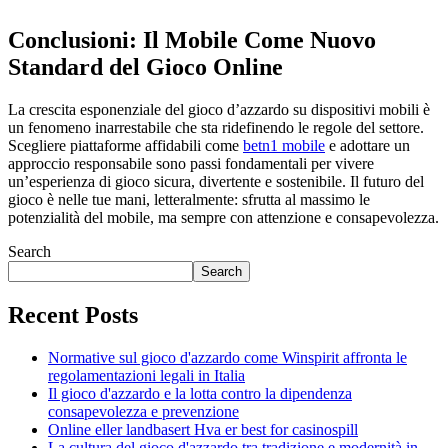
Conclusioni: Il Mobile Come Nuovo
Standard del Gioco Online
La crescita esponenziale del gioco d’azzardo su dispositivi mobili è
un fenomeno inarrestabile che sta ridefinendo le regole del settore.
Scegliere piattaforme affidabili come
betn1 mobile
e adottare un
approccio responsabile sono passi fondamentali per vivere
un’esperienza di gioco sicura, divertente e sostenibile. Il futuro del
gioco è nelle tue mani, letteralmente: sfrutta al massimo le
potenzialità del mobile, ma sempre con attenzione e consapevolezza.
Search
Search
Recent Posts
Normative sul gioco d'azzardo come Winspirit affronta le
regolamentazioni legali in Italia
Il gioco d'azzardo e la lotta contro la dipendenza
consapevolezza e prevenzione
Online eller landbasert Hva er best for casinospill
La cultura del gioco d'azzardo tra tradizione e modernità in