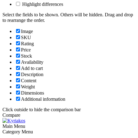
Highlight differences
Select the fields to be shown. Others will be hidden. Drag and drop
to rearrange the order.
Image
SKU
Rating
Price
Stock
Availability
Add to cart
Description
Content
Weight
Dimensions
Additional information
Click outside to hide the comparison bar
Compare
Main Menu
Category Menu