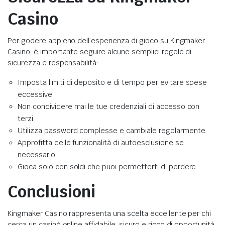
Casino
Per godere appieno dell’esperienza di gioco su Kingmaker
Casino, è importante seguire alcune semplici regole di
sicurezza e responsabilità:
Imposta limiti di deposito e di tempo per evitare spese
eccessive.
Non condividere mai le tue credenziali di accesso con
terzi.
Utilizza password complesse e cambiale regolarmente.
Approfitta delle funzionalità di autoesclusione se
necessario.
Gioca solo con soldi che puoi permetterti di perdere.
Conclusioni
Kingmaker Casino rappresenta una scelta eccellente per chi
cerca un casinò online affidabile, sicuro e ricco di opportunità