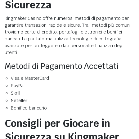
Sicurezza
Kingmaker Casino offre numerosi metodi di pagamento per
garantire transazioni rapide e sicure. Tra i metodi più comuni
troviamo carte di credito, portafogli elettronici e bonifici
bancari. La piattaforma utilizza tecnologie di crittografia
avanzate per proteggere i dati personali e finanziari degli
utenti.
Metodi di Pagamento Accettati
Visa e MasterCard
PayPal
Skrill
Neteller
Bonifico bancario
Consigli per Giocare in
Sicurezza su Kingmaker