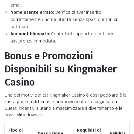
email.
Nome utente errato:
Verifica di aver inserito
correttamente il nome utente senza spazi o errori di
battitura.
Account bloccato:
Contatta il supporto clienti per
assistenza immediata.
Bonus e Promozioni
Disponibili su Kingmaker
Casino
Uno dei motivi per cui Kingmaker Casino è così popolare è la
vasta gamma di bonus e promozioni offerte ai giocatori.
Questi incentivi aiutano a massimizzare il divertimento e le
possibilità di vincita.
Tipo di
Requisiti di
Descrizione
Validità