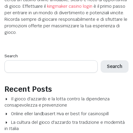
di gioco. Effettuare il
kingmaker casino login
è il primo passo
per entrare in un mondo di divertimento e potenziali vincite.
Ricorda sempre di giocare responsabilmente e di sfruttare le
promozioni offerte per massimizzare la tua esperienza di
gioco.
Search
Search
Recent Posts
Il gioco d'azzardo e la lotta contro la dipendenza
consapevolezza e prevenzione
Online eller landbasert Hva er best for casinospill
La cultura del gioco d'azzardo tra tradizione e modernità
in Italia