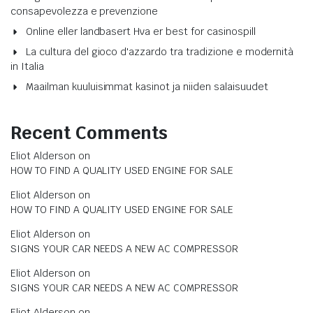
consapevolezza e prevenzione
Online eller landbasert Hva er best for casinospill
La cultura del gioco d'azzardo tra tradizione e modernità
in Italia
Maailman kuuluisimmat kasinot ja niiden salaisuudet
Recent Comments
Eliot Alderson
on
HOW TO FIND A QUALITY USED ENGINE FOR SALE
Eliot Alderson
on
HOW TO FIND A QUALITY USED ENGINE FOR SALE
Eliot Alderson
on
SIGNS YOUR CAR NEEDS A NEW AC COMPRESSOR
Eliot Alderson
on
SIGNS YOUR CAR NEEDS A NEW AC COMPRESSOR
Eliot Alderson
on