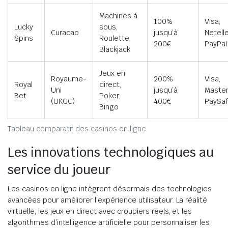
Machines à
100%
Visa,
Lucky
sous,
Curacao
jusqu’à
Netelle
Spins
Roulette,
200€
PayPal
Blackjack
Jeux en
Royaume-
200%
Visa,
Royal
direct,
Uni
jusqu’à
Master
Bet
Poker,
(UKGC)
400€
PaySa
Bingo
Tableau comparatif des casinos en ligne
Les innovations technologiques au
service du joueur
Les casinos en ligne intègrent désormais des technologies
avancées pour améliorer l’expérience utilisateur. La réalité
virtuelle, les jeux en direct avec croupiers réels, et les
algorithmes d’intelligence artificielle pour personnaliser les