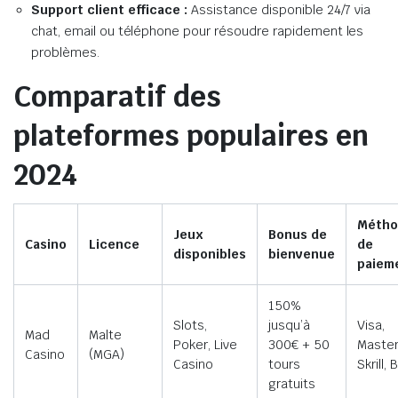
Support client efficace :
Assistance disponible 24/7 via
chat, email ou téléphone pour résoudre rapidement les
problèmes.
Comparatif des
plateformes populaires en
2024
Métho
Jeux
Bonus de
Casino
Licence
de
disponibles
bienvenue
paiem
150%
Slots,
jusqu’à
Visa,
Mad
Malte
Poker, Live
300€ + 50
Master
Casino
(MGA)
Casino
tours
Skrill, 
gratuits