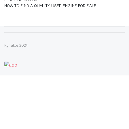
HOW TO FIND A QUALITY USED ENGINE FOR SALE
Kyriakos 2024