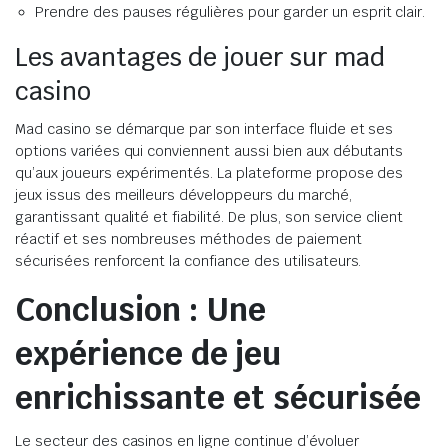
Prendre des pauses régulières pour garder un esprit clair.
Les avantages de jouer sur mad
casino
Mad casino se démarque par son interface fluide et ses
options variées qui conviennent aussi bien aux débutants
qu’aux joueurs expérimentés. La plateforme propose des
jeux issus des meilleurs développeurs du marché,
garantissant qualité et fiabilité. De plus, son service client
réactif et ses nombreuses méthodes de paiement
sécurisées renforcent la confiance des utilisateurs.
Conclusion : Une
expérience de jeu
enrichissante et sécurisée
Le secteur des casinos en ligne continue d’évoluer