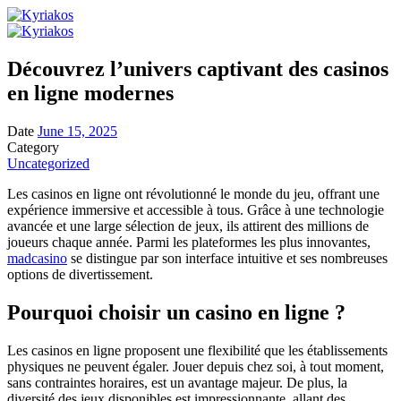
Découvrez l’univers captivant des casinos
en ligne modernes
Date
June 15, 2025
Category
Uncategorized
Les casinos en ligne ont révolutionné le monde du jeu, offrant une
expérience immersive et accessible à tous. Grâce à une technologie
avancée et une large sélection de jeux, ils attirent des millions de
joueurs chaque année. Parmi les plateformes les plus innovantes,
madcasino
se distingue par son interface intuitive et ses nombreuses
options de divertissement.
Pourquoi choisir un casino en ligne ?
Les casinos en ligne proposent une flexibilité que les établissements
physiques ne peuvent égaler. Jouer depuis chez soi, à tout moment,
sans contraintes horaires, est un avantage majeur. De plus, la
diversité des jeux disponibles est impressionnante, allant des