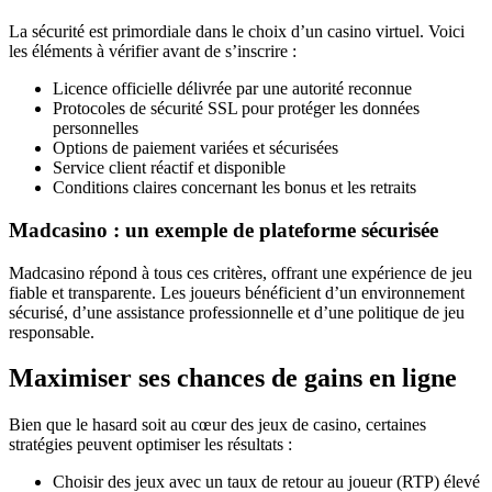
La sécurité est primordiale dans le choix d’un casino virtuel. Voici
les éléments à vérifier avant de s’inscrire :
Licence officielle délivrée par une autorité reconnue
Protocoles de sécurité SSL pour protéger les données
personnelles
Options de paiement variées et sécurisées
Service client réactif et disponible
Conditions claires concernant les bonus et les retraits
Madcasino : un exemple de plateforme sécurisée
Madcasino répond à tous ces critères, offrant une expérience de jeu
fiable et transparente. Les joueurs bénéficient d’un environnement
sécurisé, d’une assistance professionnelle et d’une politique de jeu
responsable.
Maximiser ses chances de gains en ligne
Bien que le hasard soit au cœur des jeux de casino, certaines
stratégies peuvent optimiser les résultats :
Choisir des jeux avec un taux de retour au joueur (RTP) élevé