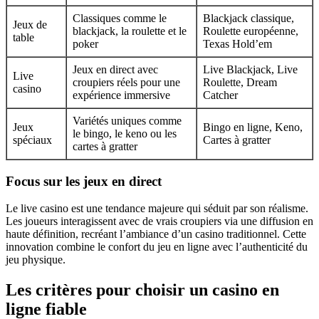
Classiques comme le
Blackjack classique,
Jeux de
blackjack, la roulette et le
Roulette européenne,
table
poker
Texas Hold’em
Jeux en direct avec
Live Blackjack, Live
Live
croupiers réels pour une
Roulette, Dream
casino
expérience immersive
Catcher
Variétés uniques comme
Jeux
Bingo en ligne, Keno,
le bingo, le keno ou les
spéciaux
Cartes à gratter
cartes à gratter
Focus sur les jeux en direct
Le live casino est une tendance majeure qui séduit par son réalisme.
Les joueurs interagissent avec de vrais croupiers via une diffusion en
haute définition, recréant l’ambiance d’un casino traditionnel. Cette
innovation combine le confort du jeu en ligne avec l’authenticité du
jeu physique.
Les critères pour choisir un casino en
ligne fiable