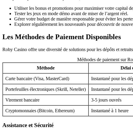
Utiliser les bonus et promotions pour maximiser votre capital de
Tester les jeux en mode démo avant de miser de l’argent réel.
Gérer votre budget de manière responsable pour éviter les perte
Explorer régulièrement les nouveautés pour découvrir de nouvel
Les Méthodes de Paiement Disponibles
Roby Casino offre une diversité de solutions pour les dépôts et retrait
Méthodes de paiement sur R
Méthode
Délai 
Carte bancaire (Visa, MasterCard)
Instantané pour les dép
Portefeuilles électroniques (Skrill, Neteller)
Instantané pour les dép
Virement bancaire
3-5 jours ouvrés
Cryptomonnaies (Bitcoin, Ethereum)
Instantané à 1 heure
Assistance et Sécurité