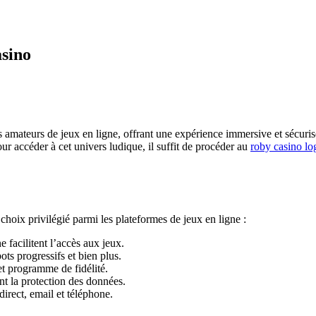
sino
mateurs de jeux en ligne, offrant une expérience immersive et sécuris
our accéder à cet univers ludique, il suffit de procéder au
roby casino lo
choix privilégié parmi les plateformes de jeux en ligne :
facilitent l’accès aux jeux.
ts progressifs et bien plus.
t programme de fidélité.
t la protection des données.
irect, email et téléphone.