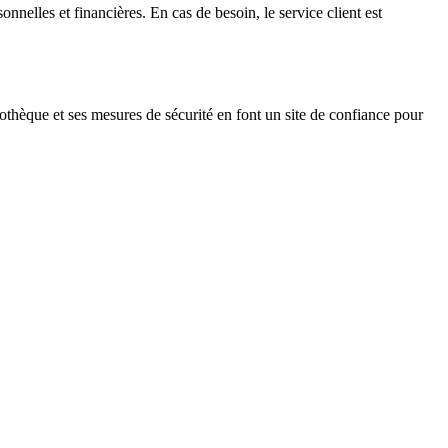
nnelles et financières. En cas de besoin, le service client est
othèque et ses mesures de sécurité en font un site de confiance pour