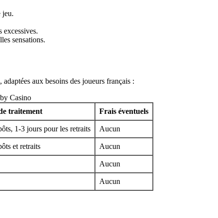
 jeu.
s excessives.
les sensations.
s, adaptées aux besoins des joueurs français :
oby Casino
de traitement
Frais éventuels
ôts, 1-3 jours pour les retraits
Aucun
ôts et retraits
Aucun
Aucun
Aucun