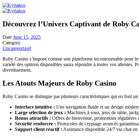
Découvrez l’Univers Captivant de Roby Ca
Date
June 15, 2025
Category
Uncategorized
Roby Casino s’impose comme une plateforme incontournable pour les a
variété des options disponibles saura répondre à toutes vos attentes. P
divertissement.
Les Atouts Majeurs de Roby Casino
Roby Casino se distingue par plusieurs caractéristiques qui en font un 
Interface intuitive :
Une navigation fluide et un design moderne 
Large sélection de jeux :
Machines à sous, jeux de table, jackpo
Bonus attractifs :
Offres de bienvenue, promotions régulières e
Sécurité renforcée :
Protocoles de cryptage avancés garantissan
Support client réactif :
Assistance disponible 24/7 via chat en d