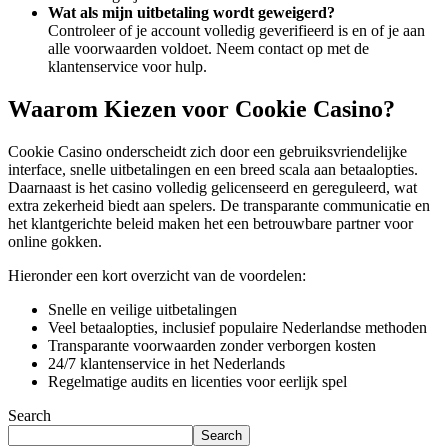
Wat als mijn uitbetaling wordt geweigerd?
Controleer of je account volledig geverifieerd is en of je aan
alle voorwaarden voldoet. Neem contact op met de
klantenservice voor hulp.
Waarom Kiezen voor Cookie Casino?
Cookie Casino onderscheidt zich door een gebruiksvriendelijke
interface, snelle uitbetalingen en een breed scala aan betaalopties.
Daarnaast is het casino volledig gelicenseerd en gereguleerd, wat
extra zekerheid biedt aan spelers. De transparante communicatie en
het klantgerichte beleid maken het een betrouwbare partner voor
online gokken.
Hieronder een kort overzicht van de voordelen:
Snelle en veilige uitbetalingen
Veel betaalopties, inclusief populaire Nederlandse methoden
Transparante voorwaarden zonder verborgen kosten
24/7 klantenservice in het Nederlands
Regelmatige audits en licenties voor eerlijk spel
Search
Search