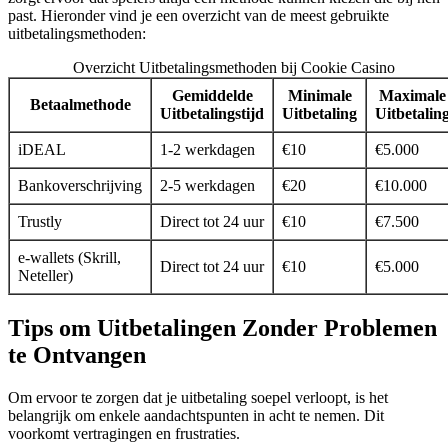
past. Hieronder vind je een overzicht van de meest gebruikte
uitbetalingsmethoden:
Overzicht Uitbetalingsmethoden bij Cookie Casino
Gemiddelde
Minimale
Maximale
Betaalmethode
Uitbetalingstijd
Uitbetaling
Uitbetalin
iDEAL
1-2 werkdagen
€10
€5.000
Bankoverschrijving
2-5 werkdagen
€20
€10.000
Trustly
Direct tot 24 uur
€10
€7.500
e-wallets (Skrill,
Direct tot 24 uur
€10
€5.000
Neteller)
Tips om Uitbetalingen Zonder Problemen
te Ontvangen
Om ervoor te zorgen dat je uitbetaling soepel verloopt, is het
belangrijk om enkele aandachtspunten in acht te nemen. Dit
voorkomt vertragingen en frustraties.