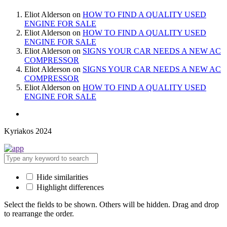
Eliot Alderson
on
HOW TO FIND A QUALITY USED
ENGINE FOR SALE
Eliot Alderson
on
HOW TO FIND A QUALITY USED
ENGINE FOR SALE
Eliot Alderson
on
SIGNS YOUR CAR NEEDS A NEW AC
COMPRESSOR
Eliot Alderson
on
SIGNS YOUR CAR NEEDS A NEW AC
COMPRESSOR
Eliot Alderson
on
HOW TO FIND A QUALITY USED
ENGINE FOR SALE
Kyriakos 2024
Hide similarities
Highlight differences
Select the fields to be shown. Others will be hidden. Drag and drop
to rearrange the order.