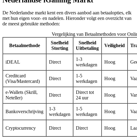
De Nederlandse markt kent een divers aanbod aan betaalopties, elk
met hun eigen voor- en nadelen. Hieronder volgt een overzicht van
de meest gebruikte methoden:
Vergelijking van Betaalmethoden voor Onli
Snelheid
Snelheid
Betaalmethode
Veiligheid
Tra
Storting
Uitbetaling
1-3
iDEAL
Direct
Hoog
Ge
werkdagen
Creditcard
1-5
Direct
Hoog
Va
(Visa/Mastercard)
werkdagen
e-Wallets (Skrill,
Direct tot
Direct
Hoog
Var
Neteller)
24 uur
1-3
1-5
Bankoverschrijving
Hoog
Vaa
werkdagen
werkdagen
Cryptocurrency
Direct
Direct
Hoog
La