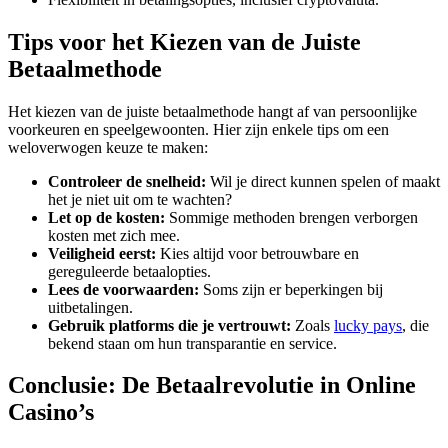
Tips voor het Kiezen van de Juiste
Betaalmethode
Het kiezen van de juiste betaalmethode hangt af van persoonlijke
voorkeuren en speelgewoonten. Hier zijn enkele tips om een
weloverwogen keuze te maken:
Controleer de snelheid:
Wil je direct kunnen spelen of maakt
het je niet uit om te wachten?
Let op de kosten:
Sommige methoden brengen verborgen
kosten met zich mee.
Veiligheid eerst:
Kies altijd voor betrouwbare en
gereguleerde betaalopties.
Lees de voorwaarden:
Soms zijn er beperkingen bij
uitbetalingen.
Gebruik platforms die je vertrouwt:
Zoals
lucky pays
, die
bekend staan om hun transparantie en service.
Conclusie: De Betaalrevolutie in Online
Casino’s