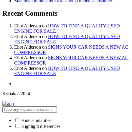
Maailman kuuluisimmat kasinot ja niiden salaisuudet
Recent Comments
Eliot Alderson
on
HOW TO FIND A QUALITY USED
ENGINE FOR SALE
Eliot Alderson
on
HOW TO FIND A QUALITY USED
ENGINE FOR SALE
Eliot Alderson
on
SIGNS YOUR CAR NEEDS A NEW AC
COMPRESSOR
Eliot Alderson
on
SIGNS YOUR CAR NEEDS A NEW AC
COMPRESSOR
Eliot Alderson
on
HOW TO FIND A QUALITY USED
ENGINE FOR SALE
Kyriakos 2024
Hide similarities
Highlight differences