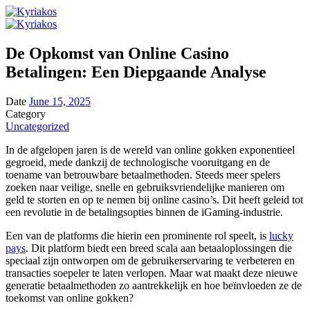
De Opkomst van Online Casino
Betalingen: Een Diepgaande Analyse
Date
June 15, 2025
Category
Uncategorized
In de afgelopen jaren is de wereld van online gokken exponentieel
gegroeid, mede dankzij de technologische vooruitgang en de
toename van betrouwbare betaalmethoden. Steeds meer spelers
zoeken naar veilige, snelle en gebruiksvriendelijke manieren om
geld te storten en op te nemen bij online casino’s. Dit heeft geleid tot
een revolutie in de betalingsopties binnen de iGaming-industrie.
Een van de platforms die hierin een prominente rol speelt, is
lucky
pays
. Dit platform biedt een breed scala aan betaaloplossingen die
speciaal zijn ontworpen om de gebruikerservaring te verbeteren en
transacties soepeler te laten verlopen. Maar wat maakt deze nieuwe
generatie betaalmethoden zo aantrekkelijk en hoe beïnvloeden ze de
toekomst van online gokken?