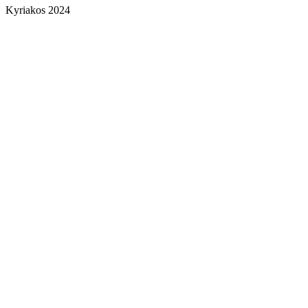
Kyriakos 2024