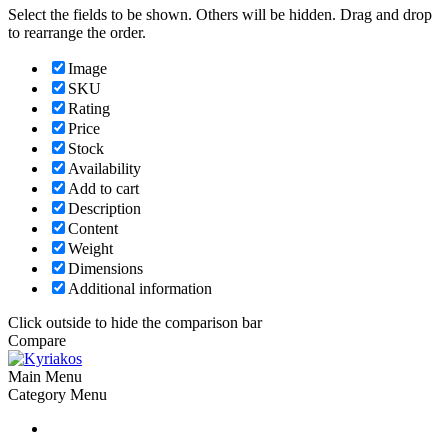
Select the fields to be shown. Others will be hidden. Drag and drop
to rearrange the order.
Image
SKU
Rating
Price
Stock
Availability
Add to cart
Description
Content
Weight
Dimensions
Additional information
Click outside to hide the comparison bar
Compare
Main Menu
Category Menu