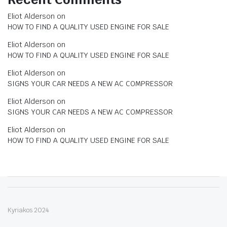
Eliot Alderson
on
HOW TO FIND A QUALITY USED ENGINE FOR SALE
Eliot Alderson
on
HOW TO FIND A QUALITY USED ENGINE FOR SALE
Eliot Alderson
on
SIGNS YOUR CAR NEEDS A NEW AC COMPRESSOR
Eliot Alderson
on
SIGNS YOUR CAR NEEDS A NEW AC COMPRESSOR
Eliot Alderson
on
HOW TO FIND A QUALITY USED ENGINE FOR SALE
Kyriakos 2024