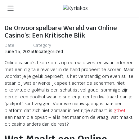
De Onvoorspelbare Wereld van Online
Casino’s: Een Kritische Blik
Date
Category
June 15, 2025
Uncategorized
Online casino’s lijken soms op een wild westen waar iedereen
met een digitale revolver in de hand probeert te scoren. Maar
voordat je je geluk beproeft, is het verstandig om even stil te
staan bij wat er werkelijk speelt achter de schermen. Niet
elke virtuele gokhal is een schatkist vol goud; sommige zijn
eerder een doolhof waar je sneller je centen kwijtraakt dan je
“jackpot” kunt zeggen. Voor wie nieuwsgierig is naar een
platform dat zich niet zomaar in het rijtje schaart, is
gtbet
een naam die opvalt – al is het maar om de vraag: wat maakt
dit casino anders dan de rest?