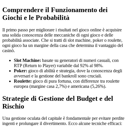
Comprendere il Funzionamento dei
Giochi e le Probabilità
Il primo passo per migliorare i risultati nel gioco online è acquisire
una solida conoscenza delle meccaniche di ogni gioco e delle
probabilità associate. Che si tratti di slot machine, poker o roulette,
ogni gioco ha un margine della casa che determina il vantaggio del
casinò.
Slot Machine:
basate su generatori di numeri casuali, con
RTP (Return to Player) variabile dal 92% al 98%.
Poker:
gioco di abilità e strategia, dove la conoscenza degli
avversari e la gestione del bankroll sono cruciali.
Roulette:
gioco di pura fortuna, con differenze tra roulette
europea (margine casa 2,7%) e americana (5,26%).
Strategie di Gestione del Budget e del
Rischio
Una gestione oculata del capitale è fondamentale per evitare perdite
ingenti e prolungare il divertimento. Ecco alcune tecniche efficaci: