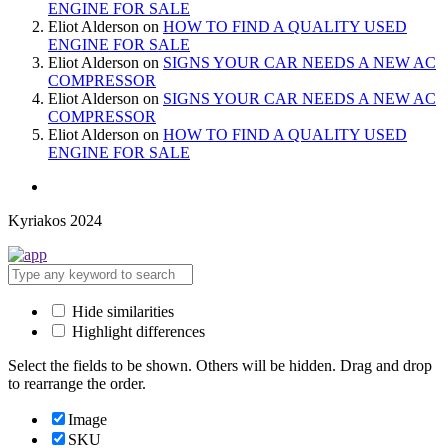
ENGINE FOR SALE
Eliot Alderson
on
HOW TO FIND A QUALITY USED
ENGINE FOR SALE
Eliot Alderson
on
SIGNS YOUR CAR NEEDS A NEW AC
COMPRESSOR
Eliot Alderson
on
SIGNS YOUR CAR NEEDS A NEW AC
COMPRESSOR
Eliot Alderson
on
HOW TO FIND A QUALITY USED
ENGINE FOR SALE
Kyriakos 2024
Hide similarities
Highlight differences
Select the fields to be shown. Others will be hidden. Drag and drop
to rearrange the order.
Image
SKU