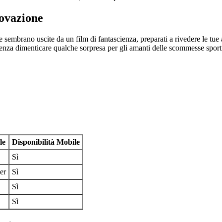
novazione
che sembrano uscite da un film di fantascienza, preparati a rivedere le tu
 senza dimenticare qualche sorpresa per gli amanti delle scommesse sport
le
Disponibilità Mobile
Sì
er
Sì
Sì
Sì