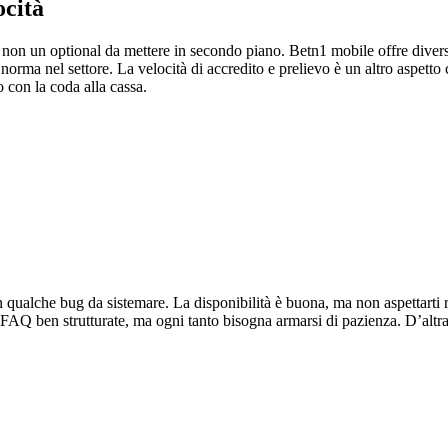
ocità
 non un optional da mettere in secondo piano. Betn1 mobile offre diversi
a norma nel settore. La velocità di accredito e prelievo è un altro aspet
 con la coda alla cassa.
con qualche bug da sistemare. La disponibilità è buona, ma non aspettar
 e FAQ ben strutturate, ma ogni tanto bisogna armarsi di pazienza. D’alt