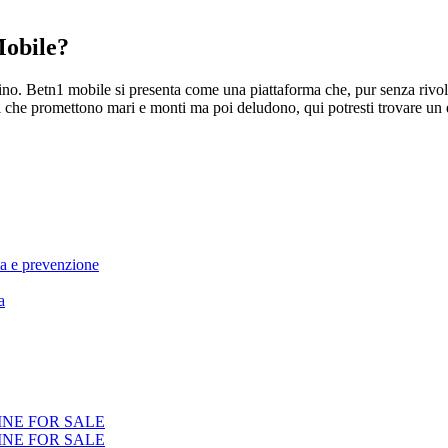
Mobile?
tino. Betn1 mobile si presenta come una piattaforma che, pur senza rivoluz
ti che promettono mari e monti ma poi deludono, qui potresti trovare un 
za e prevenzione
a
INE FOR SALE
INE FOR SALE