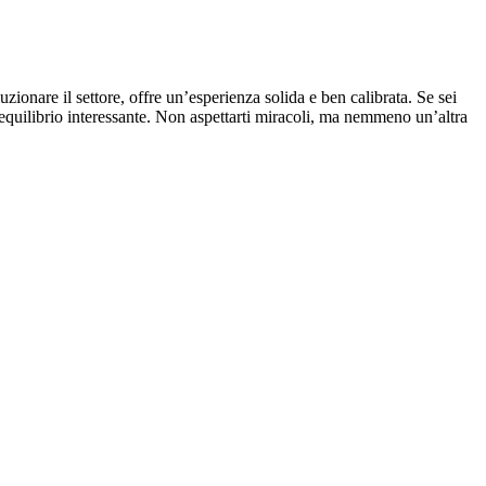
ionare il settore, offre un’esperienza solida e ben calibrata. Se sei
equilibrio interessante. Non aspettarti miracoli, ma nemmeno un’altra