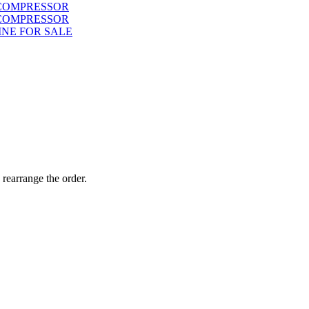
 COMPRESSOR
 COMPRESSOR
INE FOR SALE
 rearrange the order.