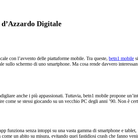
 d’Azzardo Digitale
cale con l’avvento delle piattaforme mobile. Tra queste,
betn1 mobile
si
ionale sullo schermo di uno smartphone. Ma cosa rende davvero interessa
adigliare anche i più appassionati. Tuttavia, betn1 mobile propone un’i
ntire come se stessi giocando su un vecchio PC degli anni ’90. Non è ce
. L’app funziona senza intoppi su una vasta gamma di smartphone e tablet
come un abito su misura, evitando quei fastidiosi crash che fanno venire 