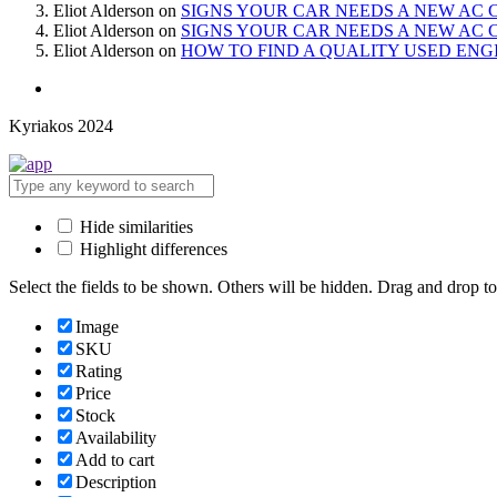
Eliot Alderson
on
SIGNS YOUR CAR NEEDS A NEW AC
Eliot Alderson
on
SIGNS YOUR CAR NEEDS A NEW AC
Eliot Alderson
on
HOW TO FIND A QUALITY USED ENG
Kyriakos 2024
Hide similarities
Highlight differences
Select the fields to be shown. Others will be hidden. Drag and drop to
Image
SKU
Rating
Price
Stock
Availability
Add to cart
Description