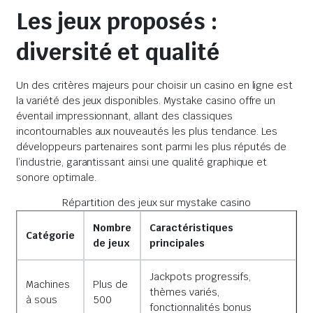
Les jeux proposés :
diversité et qualité
Un des critères majeurs pour choisir un casino en ligne est
la variété des jeux disponibles. Mystake casino offre un
éventail impressionnant, allant des classiques
incontournables aux nouveautés les plus tendance. Les
développeurs partenaires sont parmi les plus réputés de
l’industrie, garantissant ainsi une qualité graphique et
sonore optimale.
Répartition des jeux sur mystake casino
Nombre
Caractéristiques
Catégorie
de jeux
principales
Jackpots progressifs,
Machines
Plus de
thèmes variés,
à sous
500
fonctionnalités bonus