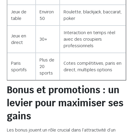
Jeux de
Environ
Roulette, blackjack, baccarat,
table
50
poker
Interaction en temps réel
Jeux en
30+
avec des croupiers
direct
professionnels
Plus de
Paris
Cotes compétitives, paris en
20
sportifs
direct, multiples options
sports
Bonus et promotions : un
levier pour maximiser ses
gains
Les bonus jouent un rôle crucial dans l’attractivité d’un