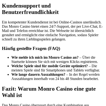
Kundensupport und
Benutzerfreundlichkeit
Ein kompetenter Kundendienst ist bei Online-Casinos unerlässlich.
Das Monro Casino bietet einen 24/7-Support, der per Live-Chat, E-
Mail und Telefon erreichbar ist. Die Webseite ist übersichtlich
gestaltet und ermöglicht eine einfache Navigation, sodass Spieler
schnell zu ihren Lieblingsspielen gelangen.
Häufig gestellte Fragen (FAQ)
Wie melde ich mich im Monro Casino an?
– Über die
Startseite können Sie sich mit wenigen Klicks registrieren.
Welche Spiele sind für mobile Geräte optimiert?
– Die
meisten Spiele sind für Smartphones und Tablets verfügbar.
Wie lange dauern Auszahlungen?
– In der Regel werden
Auszahlungen innerhalb von 24 bis 48 Stunden bearbeitet.
Fazit: Warum Monro Casino eine gute
Wahl ist
Das Monro Casino überzeugt durch eine Kombination aus