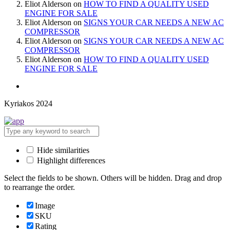
Eliot Alderson
on
HOW TO FIND A QUALITY USED
ENGINE FOR SALE
Eliot Alderson
on
SIGNS YOUR CAR NEEDS A NEW AC
COMPRESSOR
Eliot Alderson
on
SIGNS YOUR CAR NEEDS A NEW AC
COMPRESSOR
Eliot Alderson
on
HOW TO FIND A QUALITY USED
ENGINE FOR SALE
Kyriakos 2024
Hide similarities
Highlight differences
Select the fields to be shown. Others will be hidden. Drag and drop
to rearrange the order.
Image
SKU
Rating