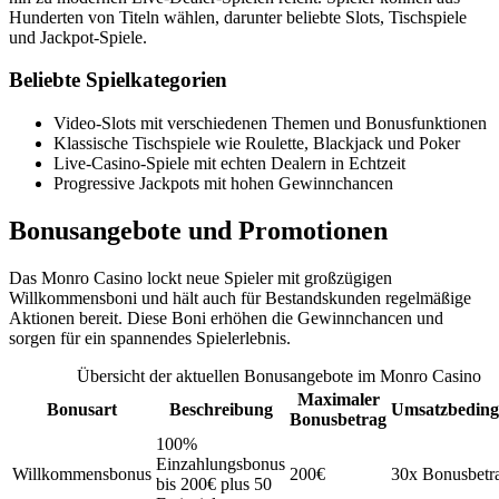
Hunderten von Titeln wählen, darunter beliebte Slots, Tischspiele
und Jackpot-Spiele.
Beliebte Spielkategorien
Video-Slots mit verschiedenen Themen und Bonusfunktionen
Klassische Tischspiele wie Roulette, Blackjack und Poker
Live-Casino-Spiele mit echten Dealern in Echtzeit
Progressive Jackpots mit hohen Gewinnchancen
Bonusangebote und Promotionen
Das Monro Casino lockt neue Spieler mit großzügigen
Willkommensboni und hält auch für Bestandskunden regelmäßige
Aktionen bereit. Diese Boni erhöhen die Gewinnchancen und
sorgen für ein spannendes Spielerlebnis.
Übersicht der aktuellen Bonusangebote im Monro Casino
Maximaler
Bonusart
Beschreibung
Umsatzbedin
Bonusbetrag
100%
Einzahlungsbonus
Willkommensbonus
200€
30x Bonusbetr
bis 200€ plus 50