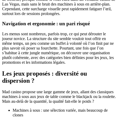
Las Vegas, mais sans le bruit des machines à sous en arrière-plan.
Cependant, cette surcharge visuelle peut rapidement fatiguer l’œil,
surtout lors de sessions prolongées.
Navigation et ergonomie : un pari risqué
Les menus sont nombreux, parfois trop, ce qui peut dérouter le
joueur novice. La structure du site semble vouloir tout offrir en
même temps, un peu comme un buffet à volonté où l’on finit par ne
plus savoir où poser sa fourchette. Pourtant, une fois que l’on
s’habitue à cette jungle numérique, on découvre une organisation
plutôt cohérente, avec des catégories bien définies pour les jeux, les
promotions et les informations légales.
Les jeux proposés : diversité ou
dispersion ?
Mad casino propose une large gamme de jeux, allant des classiques
machines à sous aux jeux de table comme le blackjack ou la roulette.
Mais au-delà de la quantité, la qualité fait-elle le poids ?
Machines à sous : une sélection variée, mais beaucoup de
clones