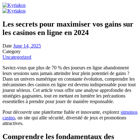
Les secrets pour maximiser vos gains sur
les casinos en ligne en 2024
Date
June 14, 2025
Category
Uncategorized
Saviez-vous que plus de 70 % des joueurs en ligne abandonnent
leurs sessions sans jamais atteindre leur plein potentiel de gains ?
Dans un univers numérique en constante évolution, comprendre les
mécanismes des casinos en ligne est devenu indispensable pour tout
joueur sérieux. Cet article vous offre une analyse approfondie des
stratégies gagnantes, tout en mettant en lumière les précautions
essentielles à prendre pour jouer de manière responsable.
Pour découvrir une plateforme fiable et innovante, explorez
simsinos
casino
, un site qui allie sécurité, diversité de jeux et promotions
attractives.
Comprendre les fondamentaux des