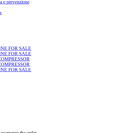
za e prevenzione
a
INE FOR SALE
INE FOR SALE
 COMPRESSOR
 COMPRESSOR
INE FOR SALE
 rearrange the order.