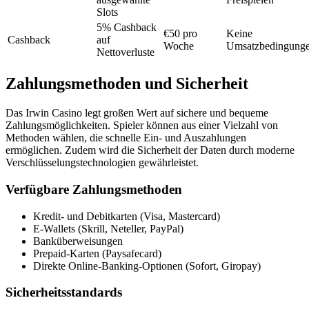
Slots
5% Cashback
€50 pro
Keine
Cashback
auf
Woche
Umsatzbedingung
Nettoverluste
Zahlungsmethoden und Sicherheit
Das Irwin Casino legt großen Wert auf sichere und bequeme
Zahlungsmöglichkeiten. Spieler können aus einer Vielzahl von
Methoden wählen, die schnelle Ein- und Auszahlungen
ermöglichen. Zudem wird die Sicherheit der Daten durch moderne
Verschlüsselungstechnologien gewährleistet.
Verfügbare Zahlungsmethoden
Kredit- und Debitkarten (Visa, Mastercard)
E-Wallets (Skrill, Neteller, PayPal)
Banküberweisungen
Prepaid-Karten (Paysafecard)
Direkte Online-Banking-Optionen (Sofort, Giropay)
Sicherheitsstandards