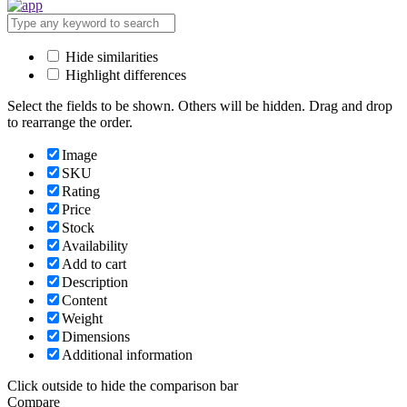
Hide similarities
Highlight differences
Select the fields to be shown. Others will be hidden. Drag and drop
to rearrange the order.
Image
SKU
Rating
Price
Stock
Availability
Add to cart
Description
Content
Weight
Dimensions
Additional information
Click outside to hide the comparison bar
Compare