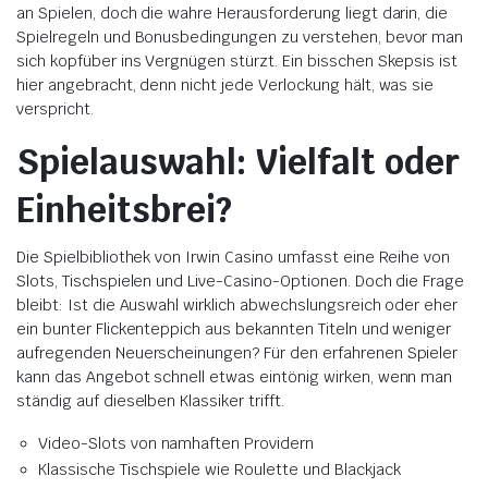
an Spielen, doch die wahre Herausforderung liegt darin, die
Spielregeln und Bonusbedingungen zu verstehen, bevor man
sich kopfüber ins Vergnügen stürzt. Ein bisschen Skepsis ist
hier angebracht, denn nicht jede Verlockung hält, was sie
verspricht.
Spielauswahl: Vielfalt oder
Einheitsbrei?
Die Spielbibliothek von Irwin Casino umfasst eine Reihe von
Slots, Tischspielen und Live-Casino-Optionen. Doch die Frage
bleibt: Ist die Auswahl wirklich abwechslungsreich oder eher
ein bunter Flickenteppich aus bekannten Titeln und weniger
aufregenden Neuerscheinungen? Für den erfahrenen Spieler
kann das Angebot schnell etwas eintönig wirken, wenn man
ständig auf dieselben Klassiker trifft.
Video-Slots von namhaften Providern
Klassische Tischspiele wie Roulette und Blackjack