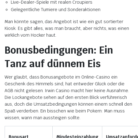
Live-Dealer-Spiele mit realen Croupiers
Gelegentliche Turniere und Sonderaktionen
Man könnte sagen, das Angebot ist wie ein gut sortierter
Kiosk: Es gibt alles, was man braucht, aber nichts, was einen
wirklich vom Hocker haut.
Bonusbedingungen: Ein
Tanz auf dünnem Eis
Wer glaubt, dass Bonusangebote im Online-Casino ein
Geschenk des Himmels sind, hat entweder Glück oder die
AGB nicht gelesen. Irwin Casino macht hier keine Ausnahme.
Die Lockangebote sehen auf den ersten Blick verführerisch
aus, doch die Umsatzbedingungen können einem schnell den
Spaß verderben. Ein bisschen wie beim Pokern: Man muss
wissen, wann man aussteigen sollte.
Bonusart
Mindesteinzahlung
Umsatzanford