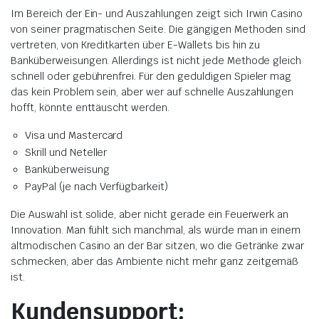
Im Bereich der Ein- und Auszahlungen zeigt sich Irwin Casino
von seiner pragmatischen Seite. Die gängigen Methoden sind
vertreten, von Kreditkarten über E-Wallets bis hin zu
Banküberweisungen. Allerdings ist nicht jede Methode gleich
schnell oder gebührenfrei. Für den geduldigen Spieler mag
das kein Problem sein, aber wer auf schnelle Auszahlungen
hofft, könnte enttäuscht werden.
Visa und Mastercard
Skrill und Neteller
Banküberweisung
PayPal (je nach Verfügbarkeit)
Die Auswahl ist solide, aber nicht gerade ein Feuerwerk an
Innovation. Man fühlt sich manchmal, als würde man in einem
altmodischen Casino an der Bar sitzen, wo die Getränke zwar
schmecken, aber das Ambiente nicht mehr ganz zeitgemäß
ist.
Kundensupport: