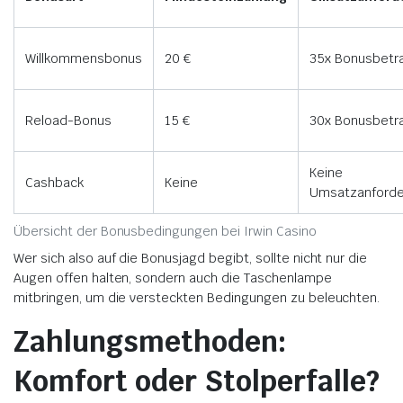
Willkommensbonus
20 €
35x Bonusbetr
Reload-Bonus
15 €
30x Bonusbetr
Keine
Cashback
Keine
Umsatzanforde
Übersicht der Bonusbedingungen bei Irwin Casino
Wer sich also auf die Bonusjagd begibt, sollte nicht nur die
Augen offen halten, sondern auch die Taschenlampe
mitbringen, um die versteckten Bedingungen zu beleuchten.
Zahlungsmethoden:
Komfort oder Stolperfalle?