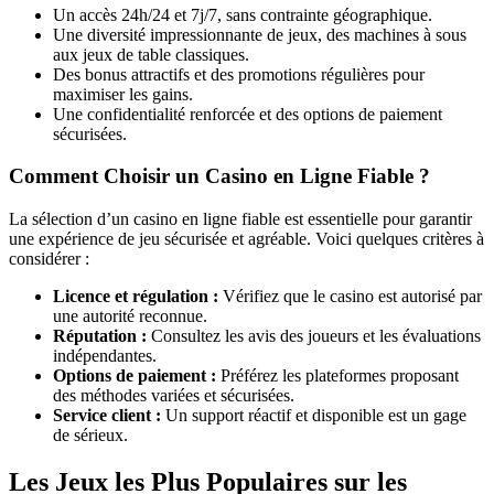
Un accès 24h/24 et 7j/7, sans contrainte géographique.
Une diversité impressionnante de jeux, des machines à sous
aux jeux de table classiques.
Des bonus attractifs et des promotions régulières pour
maximiser les gains.
Une confidentialité renforcée et des options de paiement
sécurisées.
Comment Choisir un Casino en Ligne Fiable ?
La sélection d’un casino en ligne fiable est essentielle pour garantir
une expérience de jeu sécurisée et agréable. Voici quelques critères à
considérer :
Licence et régulation :
Vérifiez que le casino est autorisé par
une autorité reconnue.
Réputation :
Consultez les avis des joueurs et les évaluations
indépendantes.
Options de paiement :
Préférez les plateformes proposant
des méthodes variées et sécurisées.
Service client :
Un support réactif et disponible est un gage
de sérieux.
Les Jeux les Plus Populaires sur les