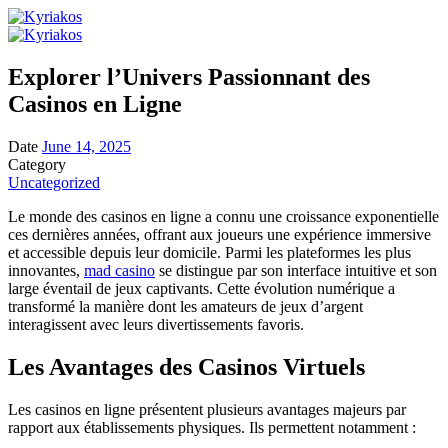
Explorer l’Univers Passionnant des
Casinos en Ligne
Date
June 14, 2025
Category
Uncategorized
Le monde des casinos en ligne a connu une croissance exponentielle
ces dernières années, offrant aux joueurs une expérience immersive
et accessible depuis leur domicile. Parmi les plateformes les plus
innovantes,
mad casino
se distingue par son interface intuitive et son
large éventail de jeux captivants. Cette évolution numérique a
transformé la manière dont les amateurs de jeux d’argent
interagissent avec leurs divertissements favoris.
Les Avantages des Casinos Virtuels
Les casinos en ligne présentent plusieurs avantages majeurs par
rapport aux établissements physiques. Ils permettent notamment :