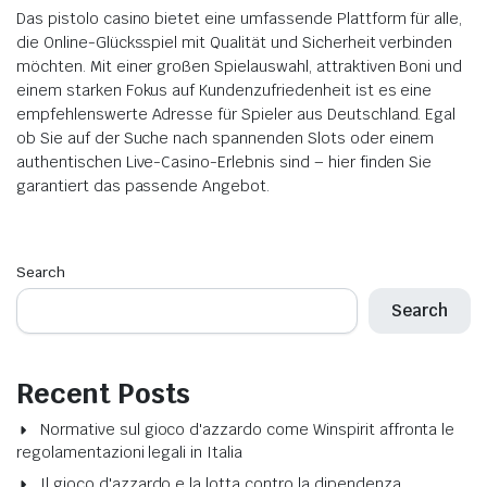
Das pistolo casino bietet eine umfassende Plattform für alle,
die Online-Glücksspiel mit Qualität und Sicherheit verbinden
möchten. Mit einer großen Spielauswahl, attraktiven Boni und
einem starken Fokus auf Kundenzufriedenheit ist es eine
empfehlenswerte Adresse für Spieler aus Deutschland. Egal
ob Sie auf der Suche nach spannenden Slots oder einem
authentischen Live-Casino-Erlebnis sind – hier finden Sie
garantiert das passende Angebot.
Search
Search
Recent Posts
Normative sul gioco d'azzardo come Winspirit affronta le
regolamentazioni legali in Italia
Il gioco d'azzardo e la lotta contro la dipendenza