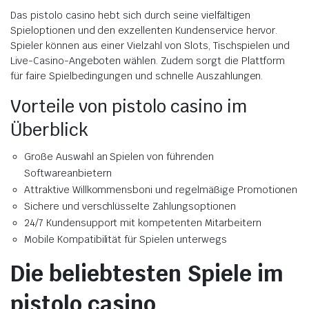
Das pistolo casino hebt sich durch seine vielfältigen
Spieloptionen und den exzellenten Kundenservice hervor.
Spieler können aus einer Vielzahl von Slots, Tischspielen und
Live-Casino-Angeboten wählen. Zudem sorgt die Plattform
für faire Spielbedingungen und schnelle Auszahlungen.
Vorteile von pistolo casino im
Überblick
Große Auswahl an Spielen von führenden
Softwareanbietern
Attraktive Willkommensboni und regelmäßige Promotionen
Sichere und verschlüsselte Zahlungsoptionen
24/7 Kundensupport mit kompetenten Mitarbeitern
Mobile Kompatibilität für Spielen unterwegs
Die beliebtesten Spiele im
pistolo casino