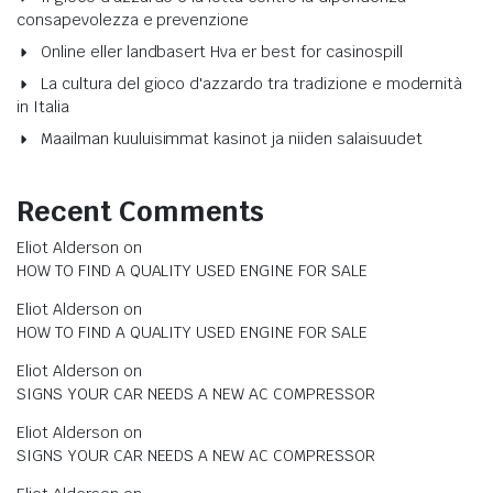
consapevolezza e prevenzione
Online eller landbasert Hva er best for casinospill
La cultura del gioco d'azzardo tra tradizione e modernità
in Italia
Maailman kuuluisimmat kasinot ja niiden salaisuudet
Recent Comments
Eliot Alderson
on
HOW TO FIND A QUALITY USED ENGINE FOR SALE
Eliot Alderson
on
HOW TO FIND A QUALITY USED ENGINE FOR SALE
Eliot Alderson
on
SIGNS YOUR CAR NEEDS A NEW AC COMPRESSOR
Eliot Alderson
on
SIGNS YOUR CAR NEEDS A NEW AC COMPRESSOR