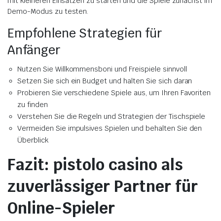
mit kleineren Einsätzen zu starten und die Spiele zunächst im
Demo-Modus zu testen.
Empfohlene Strategien für
Anfänger
Nutzen Sie Willkommensboni und Freispiele sinnvoll
Setzen Sie sich ein Budget und halten Sie sich daran
Probieren Sie verschiedene Spiele aus, um Ihren Favoriten
zu finden
Verstehen Sie die Regeln und Strategien der Tischspiele
Vermeiden Sie impulsives Spielen und behalten Sie den
Überblick
Fazit: pistolo casino als
zuverlässiger Partner für
Online-Spieler